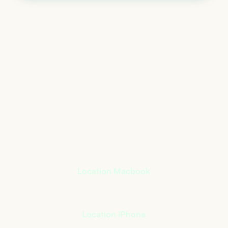
Le matériel informatique
qui s’adapte à votre
activité
+
400
références à notre catalogue
Location Macbook
Location iPhone