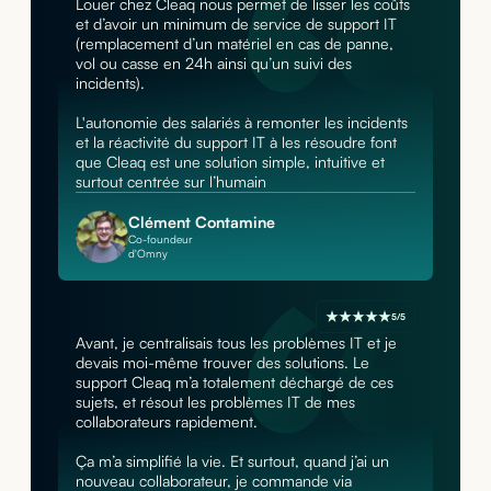
Louer chez Cleaq nous permet de lisser les coûts
et d’avoir un minimum de service de support IT
(remplacement d’un matériel en cas de panne,
vol ou casse en 24h ainsi qu’un suivi des
incidents).
L'autonomie des salariés à remonter les incidents
et la réactivité du support IT à les résoudre font
que Cleaq est une solution simple, intuitive et
surtout centrée sur l’humain
Clément Contamine
Co-foundeur
d'Omny
5/5
Avant, je centralisais tous les problèmes IT et je
devais moi-même trouver des solutions. Le
support Cleaq m’a totalement déchargé de ces
sujets, et résout les problèmes IT de mes
collaborateurs rapidement.
Ça m’a simplifié la vie. Et surtout, quand j’ai un
nouveau collaborateur, je commande via