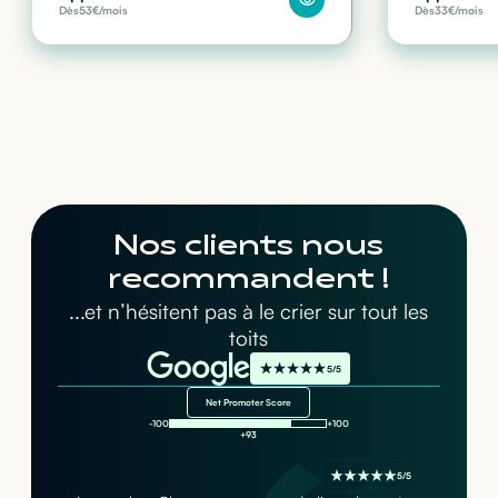
Dès
53
€/mois
Dès
33
€/mois
Nos clients nous
recommandent !
...et n’hésitent pas à le crier sur tout les
toits
5/5
Net Promoter Score
-100
+100
+93
5/5