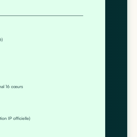
é)
al 16 cœurs
on IP officielle)