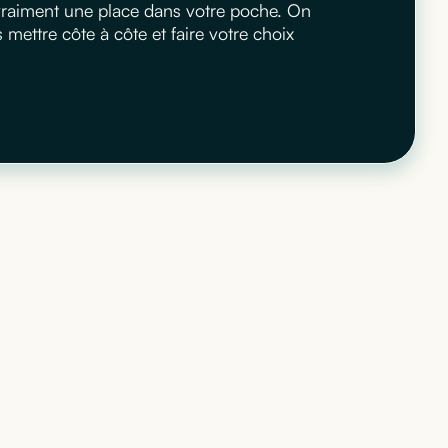
 vraiment une place dans votre poche. On
ettre côte à côte et faire votre choix
 qui
té