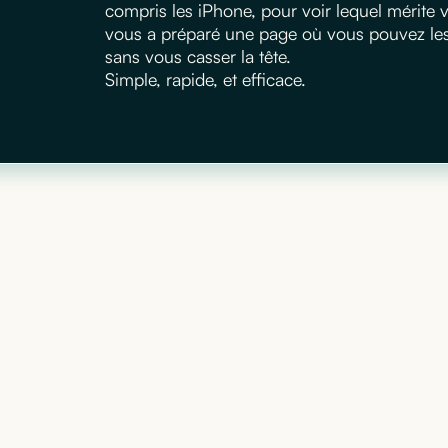
compris les iPhone, pour voir lequel mérite
vous a préparé une page où vous pouvez les m
sans vous casser la tête.
Simple, rapide, et efficace.
matériel informatique
’adapte à votre activi
+
400
références à notre catalogue