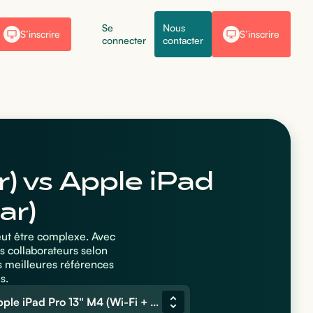
Se
Nous
S’inscrire
S’inscrire
connecter
contacter
r) vs Apple iPad
ar)
peut être complexe. Avec
s collaborateurs selon
s meilleures références
s.
Apple iPad Pro 13" M4 (Wi-Fi + Cellular)