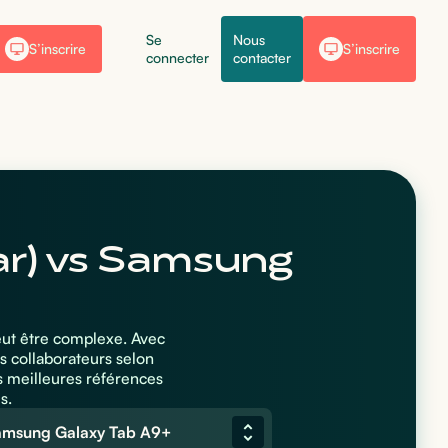
Se
Nous
S’inscrire
S’inscrire
connecter
contacter
lar) vs Samsung
peut être complexe. Avec
s collaborateurs selon
s meilleures références
s.
amsung Galaxy Tab A9+