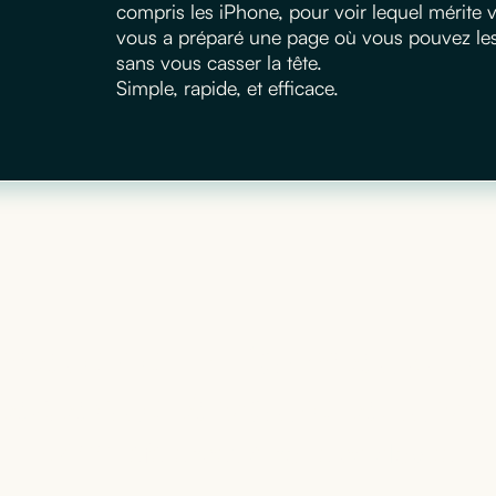
compris les iPhone, pour voir lequel mérite
vous a préparé une page où vous pouvez les m
sans vous casser la tête.
Simple, rapide, et efficace.
matériel informatique
’adapte à votre activi
+
400
références à notre catalogue