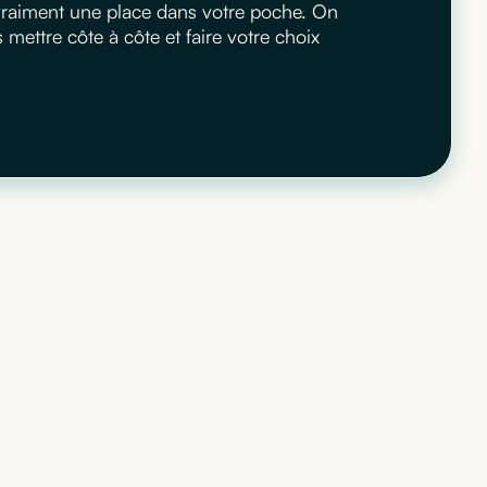
 vraiment une place dans votre poche. On
ettre côte à côte et faire votre choix
 qui
té