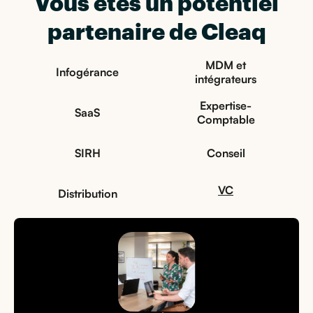
Vous êtes un potentiel
partenaire de Cleaq
MDM et
Infogérance
intégrateurs
Expertise-
SaaS
Comptable
SIRH
Conseil
VC
Distribution