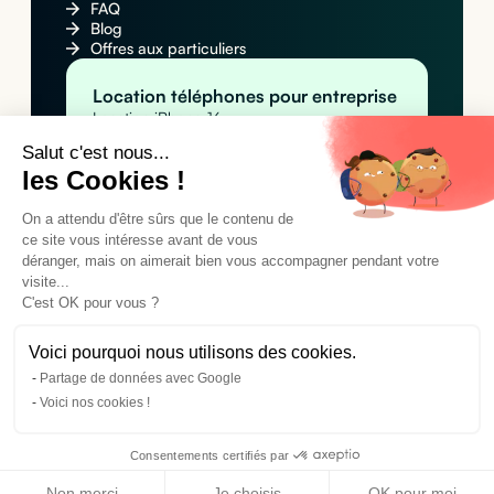
FAQ
Blog
Offres aux particuliers
Location téléphones pour entreprise
Location iPhone 16
Location Apple iPhone 16 Pro Max
Salut c'est nous...
Location Samsung Galaxy S25
les Cookies !
Location MacBook pour entreprise
Location Apple MacBook Pro 14" M4
Location Apple MacBook Air M4
On a attendu d'être sûrs que le contenu de
Location MacBook Air 15" M4
ce site vous intéresse avant de vous
Location tablettes pour entreprise
déranger, mais on aimerait bien vous accompagner pendant votre
Location Apple iPad Pro 11" M4 (Wi-Fi)
visite...
Location Apple iPad Pro 11" M4 (Wi-Fi +
C'est OK pour vous ?
Cellular)
Location Samsung Galaxy Tab A9+
Voici pourquoi nous utilisons des cookies.
Partage de données avec Google
©2024 Cleaq SAS. Tous droits réservés.
Voici nos cookies !
Conditions générales d'utilisation
Mentions légales
Politique de confidentialité
Consentements certifiés par
Non merci
Je choisis
OK pour moi