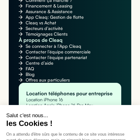
Comment ça marche ?
Financement & Leasing
Assurance & Assistance
App Cleaq: Gestion de flotte
Cleaq vs Achat
Secteurs d’activité
Témoignages Clients
À propos de Cleaq
Se connecter à l’App Cleaq
Contacter l’équipe commerciale
Contacter l’équipe partenariat
Centre d’aide
FAQ
Blog
Offres aux particuliers
Location téléphones pour entreprise
Location iPhone 16
Location Apple iPhone 16 Pro Max
Location Samsung Galaxy S25
Salut c'est nous...
Location MacBook pour entreprise
les Cookies !
Location Apple MacBook Pro 14" M4
Location Apple MacBook Air M4
Location MacBook Air 15" M4
On a attendu d'être sûrs que le contenu de ce site vous intéresse