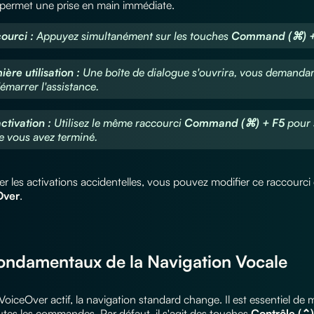
 permet une prise en main immédiate.
ourci :
Appuyez simultanément sur les touches
Command (⌘) +
ière utilisation :
Une boîte de dialogue s'ouvrira, vous demandant
émarrer l'assistance.
ctivation :
Utilisez le même raccourci
Command (⌘) + F5
pour 
e vous avez terminé.
er les activations accidentelles, vous pouvez modifier ce raccourc
Over
.
ondamentaux de la Navigation Vocale
VoiceOver actif, la navigation standard change. Il est essentiel de
utes les commandes. Par défaut, il s'agit des touches
Contrôle (⌃