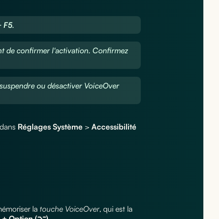
 F5
.
 de confirmer l'activation. Confirmez
suspendre ou désactiver VoiceOver
i dans
Réglages Système
>
Accessibilité
 mémoriser la
touche VoiceOver
, qui est la
) + Option (⌥)
.