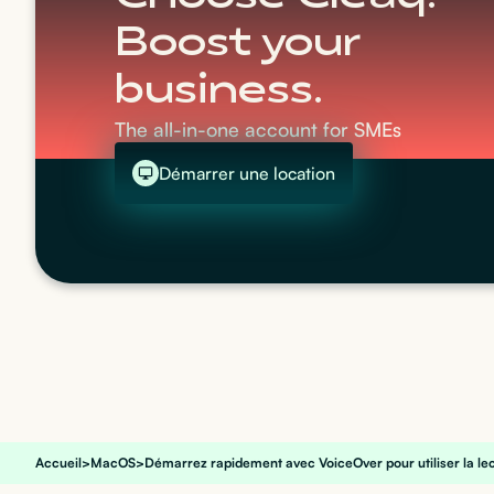
Boost your
business.
The all-in-one account for SMEs
Démarrer une location
Accueil
>
MacOS
>
Démarrez rapidement avec VoiceOver pour utiliser la l