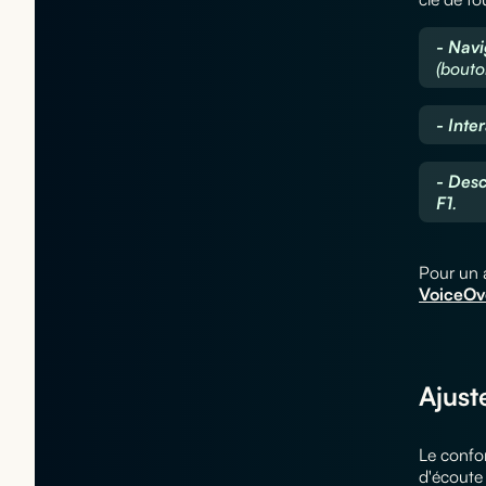
- Navi
(bouton
- Inte
- Desc
F1
.
Pour un 
VoiceOv
Ajuste
Le confor
d'écoute 