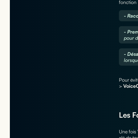
fonction
- Racc
- Prem
pour d
- Désa
lorsqu
Pour évit
>
Voice
Les F
Une fois 
clé de to