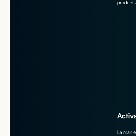
productiv
Activ
La manièr