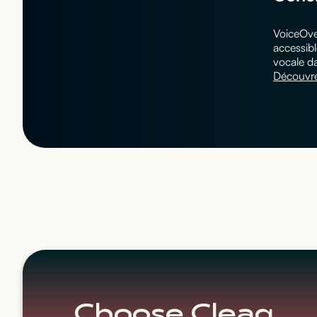
VoiceOver
accessib
vocale da
Découvre
Choose Cleaq.