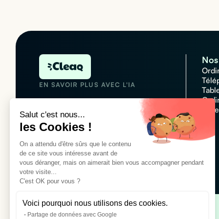
Nos 
Ordi
Télé
EN SAVOIR PLUS AVEC L'IA
Tabl
Ordi
Acce
Salut c'est nous...
les Cookies !
N°1 des plateformes de
On a attendu d'être sûrs que le contenu
locations informatique
de ce site vous intéresse avant de
Customer rating :
4,7/5
vous déranger, mais on aimerait bien vous accompagner pendant
votre visite...
C'est OK pour vous ?
Voici pourquoi nous utilisons des cookies.
Partage de données avec Google