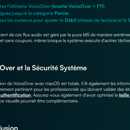
ez l'Utilitaire VoiceOver (
touche VoiceOver + F11
).
iguez jusqu'à la catégorie
Parole
.
isez les curseurs pour ajuster le
Débit
(vitesse de lecture) et le
ment de ces flux audio est géré par la puce M5 de manière extrême
e et sans coupure, même lorsque le système exécute d'autres tâche
Over et la Sécurité Système
tion de VoiceOver avec macOS est totale. Il lit également les informa
èrement pertinent pour les professionnels qui doivent valider des ét
uthentification
. Assurez-vous également d'avoir optimisé la
taill
nce visuelle pourrait être complémentaire.
usion