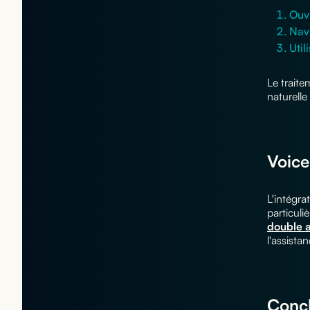
Ouvr
Nav
Util
Le traite
naturell
Voice
L'intégra
particuli
double a
l'assista
Concl