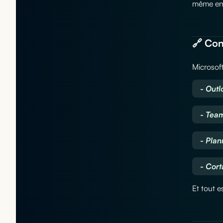
même en 
🔗 Con
Microsoft
- Outl
- Tea
- Plan
- Cor
Et tout e