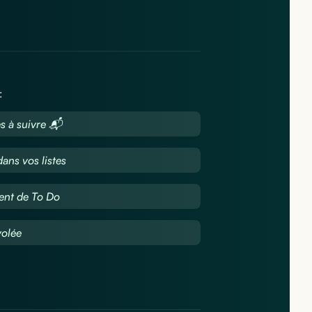
:
s à suivre 📬
ans vos listes
ent de To Do
volée