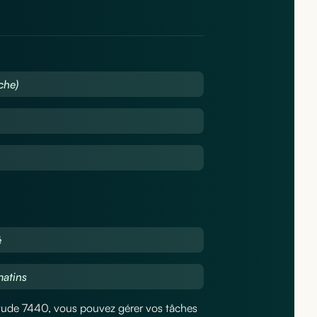
che)
é
matins
Latitude 7440, vous pouvez gérer vos tâches