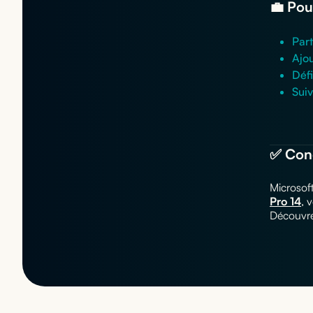
💼 Pou
Part
Ajo
Défi
Suiv
✅ Conc
Microsoft
Pro 14
, 
Découvre