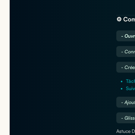
⚙️ Com
- Ouvr
- Conn
- Crée
Tâch
Suiv
- Ajou
- Glis
Astuce De