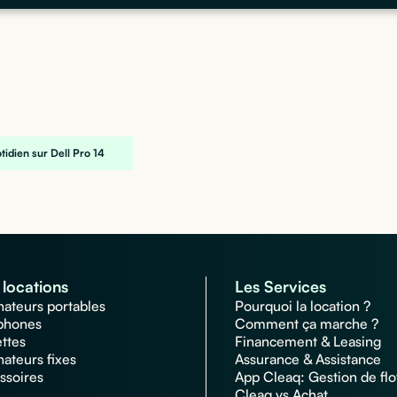
tidien sur Dell Pro 14
locations
Les Services
nateurs portables
Pourquoi la location ?
phones
Comment ça marche ?
ettes
Financement & Leasing
nateurs fixes
Assurance & Assistance
ssoires
App Cleaq: Gestion de flo
Cleaq vs Achat