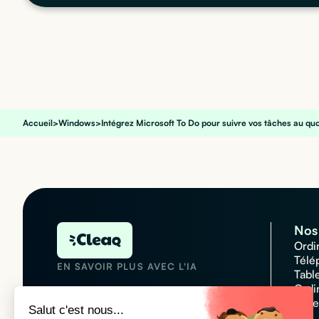
Accueil
>
Windows
>
Intégrez Microsoft To Do pour suivre vos tâches au quo
Nos 
Ordi
Télé
EN SAVOIR PLUS AVEC L'IA
Tabl
Ordi
Acce
Salut c'est nous...