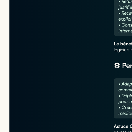
• Refu
justif
• Rece
explici
• Cons
interne
Le béné
logiciels 
⚙️ Pe
• Adap
commun
• Dépl
pour u
• Crée
médica
Astuce 
de ces ré