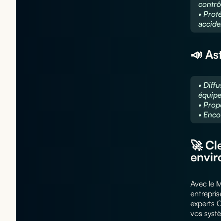
contrô
• Prot
accide
📣 Ast
• Diff
équipe
• Propo
• Enco
🚀 Cl
envir
Avec le M
entrepri
experts 
vos syst