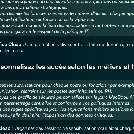
sez ou révoquez en un clic les autorisations superflues ou sensibl
ié à des informations stratégiques.
vez des alertes lors des premières tentatives d’accès : chaque app
te de l’utilisateur, renforçant ainsi la vigilance.
ultez à tout moment la liste des applications ayant obtenu une aut
s pour garantir le respect de la politique IT.
fice Cleaq
: Une protection active contre la fuite de données, l’esp
malveillants.
rsonnalisez les accès selon les métiers et 
tez les autorisations pour chaque poste ou fonction : par exempl
ication, restreint sur les postes administratifs ou RH.
oyez des profils de sécurité personnalisés sur le parc MacBook 
n paramétrage centralisé et conforme à vos politiques internes.
z des règles spécifiques pour les applications métiers sensibles (
les…) afin de limiter l’exposition des données critiques.
Cleaq
: Organisez des sessions de sensibilisation pour aider chaq
glages dans la protection de l’entreprise.