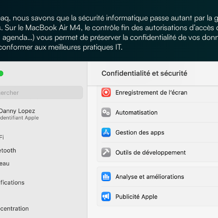
aq, nous savons que la sécurité informatique passe autant par la 
s. Sur le MacBook Air M4, le contrôle fin des autorisations d’accès 
 agenda…) vous permet de préserver la confidentialité de vos donnée
onformer aux meilleures pratiques IT.