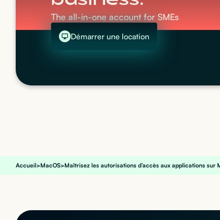
business.
The all-in-one account for SMEs
Démarrer une location
Accueil
>
MacOS
>
Maîtrisez les autorisations d’accès aux applications su