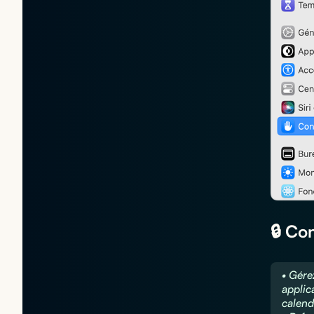
🔒 Co
• Gére
applic
calend