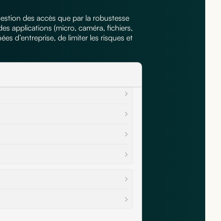
gestion des accès que par la robustesse
des applications (micro, caméra, fichiers,
s d’entreprise, de limiter les risques et