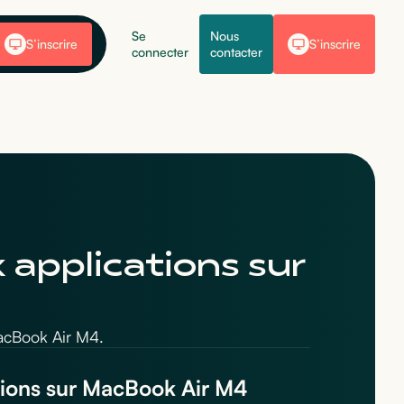
Se
Nous
S’inscrire
S’inscrire
connecter
contacter
 applications sur
MacBook Air M4.
ations sur MacBook Air M4