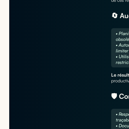
🔄 Au
• Plan
obsolè
• Auto
limiter
• Utili
restri
Le résul
productiv
🛡️ C
• Resp
traçabi
• Docu