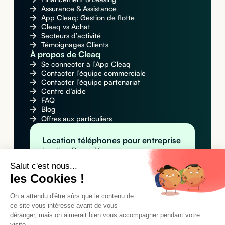
Assurance & Assistance
App Cleaq: Gestion de flotte
Cleaq vs Achat
Secteurs d’activité
Témoignages Clients
À propos de Cleaq
Se connecter à l’App Cleaq
Contacter l’équipe commerciale
Contacter l’équipe partenariat
Centre d’aide
FAQ
Blog
Offres aux particuliers
Location téléphones pour entreprise
Location iPhone 16
Location Apple iPhone 16 Pro Max
Salut c'est nous...
Location Samsung Galaxy S25
les Cookies !
Location MacBook pour entreprise
Location Apple MacBook Pro 14" M4
Location Apple MacBook Air M4
On a attendu d'être sûrs que le contenu de
Location MacBook Air 15" M4
ce site vous intéresse avant de vous
Location tablettes pour entreprise
déranger, mais on aimerait bien vous accompagner pendant votre
visite...