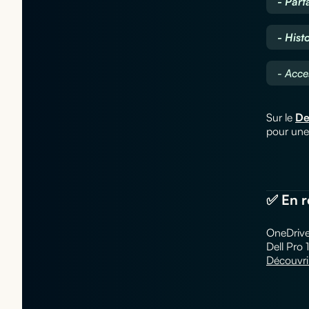
- Part
- Hist
- Acce
Sur le
De
pour un
✅ En r
OneDrive 
Dell Pro 1
Découvrir