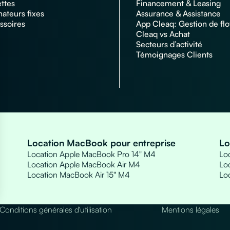
ettes
Financement & Leasing
nateurs fixes
Assurance & Assistance
ssoires
App Cleaq: Gestion de flo
Cleaq vs Achat
Secteurs d’activité
Témoignages Clients
Location MacBook pour entreprise
Lo
Location Apple MacBook Pro 14" M4
Loc
Location Apple MacBook Air M4
Loc
Location MacBook Air 15" M4
Lo
s Options
Conditions générales d'utilisation
Mentions légales
ètres de confidentialité, en garantissant la conformité avec le