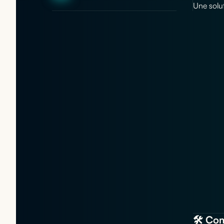
Une solut
🛠️ Co