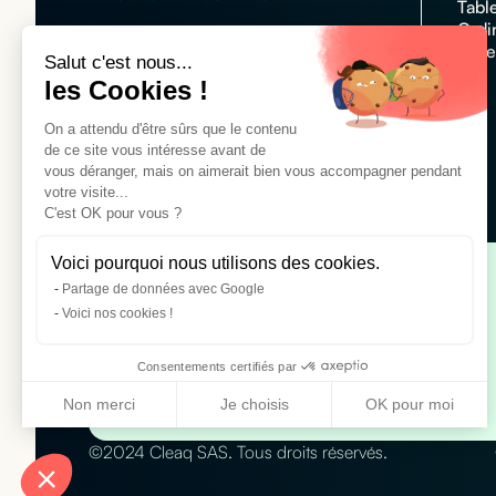
Tabl
Ordi
Acce
Salut c'est nous...
les Cookies !
N°1 des plateformes de
On a attendu d'être sûrs que le contenu
locations informatique
de ce site vous intéresse avant de
Customer rating :
4,7/5
vous déranger, mais on aimerait bien vous accompagner pendant
votre visite...
C'est OK pour vous ?
Voici pourquoi nous utilisons des cookies.
Partage de données avec Google
Location téléphones pour entreprise
Voici nos cookies !
Location iPhone 16
Location Apple iPhone 16 Pro Max
Consentements certifiés par
Location Samsung Galaxy S25
Non merci
Je choisis
OK pour moi
Axeptio consent
Plateforme de Gestion du Consentement : Personnalisez vo
©2024 Cleaq SAS. Tous droits réservés.
Notre plateforme vous permet d'adapter et de gérer vos param