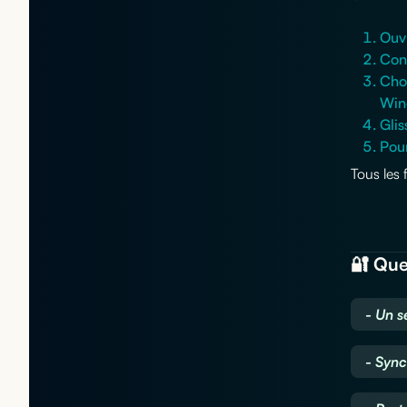
Ouv
Con
Choi
Win
Glis
Pour
Tous les
🔐 Que
- Un s
- Sync