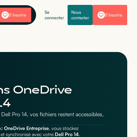
Se
Nous
S’inscrire
S’inscrire
connecter
contacter
ans OneDrive
14
ell Pro 14, vos fichiers restent accessibles,
ec
OneDrive Entreprise
, vous stockez
 et synchronisé avec votre
Dell Pro 14
.