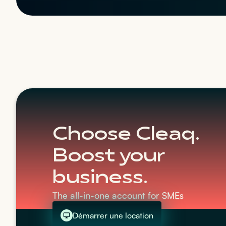
Choose Cleaq.
Boost your
business.
The all-in-one account for SMEs
Démarrer une location