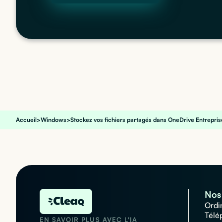
Accueil
>
Windows
>
Stockez vos fichiers partagés dans OneDrive Entreprise
Nos 
Ordi
Télé
EN SAVOIR PLUS AVEC L'IA