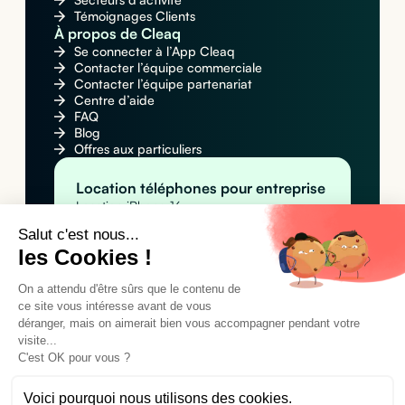
Témoignages Clients
À propos de Cleaq
Se connecter à l’App Cleaq
Contacter l’équipe commerciale
Contacter l’équipe partenariat
Centre d’aide
FAQ
Blog
Offres aux particuliers
Location téléphones pour entreprise
Location iPhone 16
Location Apple iPhone 16 Pro Max
Salut c'est nous...
Location Samsung Galaxy S25
les Cookies !
Location MacBook pour entreprise
Location Apple MacBook Pro 14" M4
Location Apple MacBook Air M4
On a attendu d'être sûrs que le contenu de
Location MacBook Air 15" M4
ce site vous intéresse avant de vous
Location tablettes pour entreprise
déranger, mais on aimerait bien vous accompagner pendant votre
Location Apple iPad Pro 11" M4 (Wi-Fi)
visite...
Location Apple iPad Pro 11" M4 (Wi-Fi +
C'est OK pour vous ?
Cellular)
Location Samsung Galaxy Tab A9+
Voici pourquoi nous utilisons des cookies.