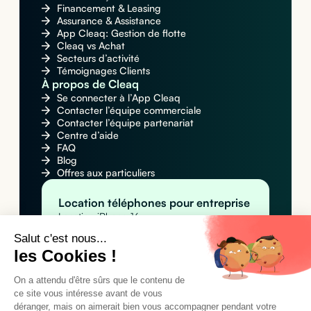
Financement & Leasing
Assurance & Assistance
App Cleaq: Gestion de flotte
Cleaq vs Achat
Secteurs d’activité
Témoignages Clients
À propos de Cleaq
Se connecter à l’App Cleaq
Contacter l’équipe commerciale
Contacter l’équipe partenariat
Centre d’aide
FAQ
Blog
Offres aux particuliers
Location téléphones pour entreprise
Location iPhone 16
Location Apple iPhone 16 Pro Max
Salut c'est nous...
Location Samsung Galaxy S25
les Cookies !
Location MacBook pour entreprise
Location Apple MacBook Pro 14" M4
Location Apple MacBook Air M4
On a attendu d'être sûrs que le contenu de
Location MacBook Air 15" M4
ce site vous intéresse avant de vous
Location tablettes pour entreprise
déranger, mais on aimerait bien vous accompagner pendant votre