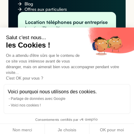
Blog
Offres aux particuliers
Location téléphones pour entreprise
Location iPhone 16
Location Apple iPhone 16 Pro Max
Salut c'est nous...
Location Samsung Galaxy S25
les Cookies !
Location MacBook pour entreprise
Location Apple MacBook Pro 14" M4
Location Apple MacBook Air M4
On a attendu d'être sûrs que le contenu de
Location MacBook Air 15" M4
ce site vous intéresse avant de vous
Location tablettes pour entreprise
déranger, mais on aimerait bien vous accompagner pendant votre
Location Apple iPad Pro 11" M4 (Wi-Fi)
visite...
Location Apple iPad Pro 11" M4 (Wi-Fi +
C'est OK pour vous ?
Cellular)
Location Samsung Galaxy Tab A9+
Voici pourquoi nous utilisons des cookies.
Partage de données avec Google
©2024 Cleaq SAS. Tous droits réservés.
Voici nos cookies !
Conditions générales d'utilisation
Mentions légales
Politique de confidentialité
Consentements certifiés par
Non merci
Je choisis
OK pour moi