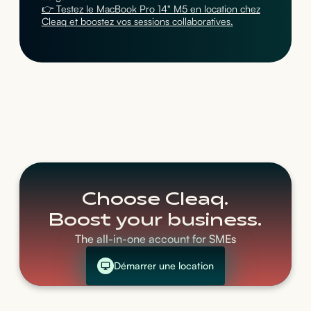
👉 Testez le MacBook Pro 14" M5 en location chez
Cleaq et boostez vos sessions collaboratives.
Choose Cleaq.
Boost your business.
The all-in-one account for SMEs
Démarrer une location