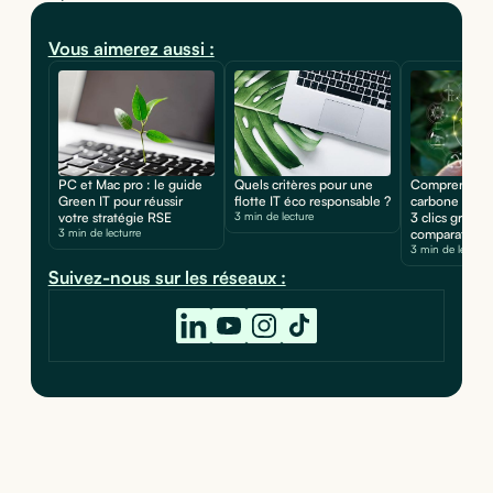
Vous aimerez aussi :
PC et Mac pro : le guide
Quels critères pour une
Comprendre l
Green IT pour réussir
flotte IT éco responsable ?
carbone de so
votre stratégie RSE
3 min de lecture
3 clics grâce 
3 min de lecturre
comparateur 
3 min de lecture
Suivez-nous sur les réseaux :