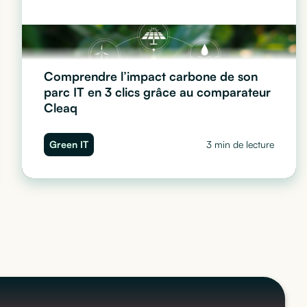
Comprendre l’impact carbone de son
parc IT en 3 clics grâce au comparateur
Cleaq
Comment mesurer l’impact carbone de votre parc
Green IT
3 min de lecture
informatique en 3 clics grâce au comparateur Cleaq :
chiffres clés, équivalents visuels et recommandations
RSE.