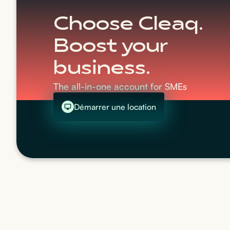
Choose Cleaq.
Boost your
business.
The all-in-one account for SMEs
Démarrer une location