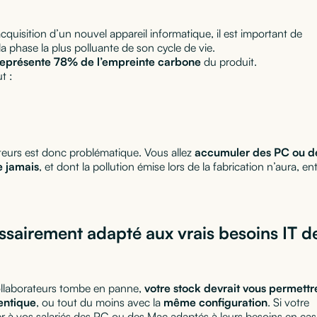
cquisition d’un nouvel appareil informatique, il est important de
 la phase la plus polluante de son cycle de vie.
 représente 78% de l’empreinte carbone
du produit.
t :
ateurs est donc problématique. Vous allez
accumuler des PC ou d
e jamais
, et dont la pollution émise lors de la fabrication n’aura, en
essairement adapté aux vrais besoins IT d
collaborateurs tombe en panne,
votre stock devrait vous permettr
entique
, ou tout du moins avec la
même configuration
. Si votre
 à vos salariés des PC ou des Mac adaptés à leurs besoins en cas