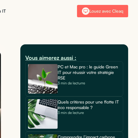
 IT
Louez avec Cleaq
Vous aimerez aussi :
PC et Mac pro : le guide Green
IT pour réussir votre stratégie
RSE
3 min de lecturre
Quels critères pour une flotte IT
éco responsable ?
3 min de lecture
Comprendre l’impact carbone