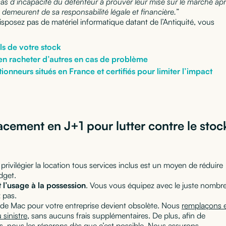
as d’incapacité du détenteur à prouver leur mise sur le marché ap
 demeurent de sa responsabilité légale et financière.
”
sposez pas de matériel informatique datant de l’Antiquité, vous
ls de votre stock
’en racheter d’autres en cas de problème
onneurs situés en France et certifiés pour limiter l’impact
acement en J+1 pour lutter contre le stoc
privilégier la location tous services inclus est un moyen de réduire
dget.
t l’usage à la possession
. Vous vous équipez avec le juste nombr
 pas.
 de Mac pour votre entreprise devient obsolète. Nous
remplaçons 
 sinistre
, sans aucuns frais supplémentaires. De plus, afin de
ls, nous les réparons dès que c’est possible. Nous assurons