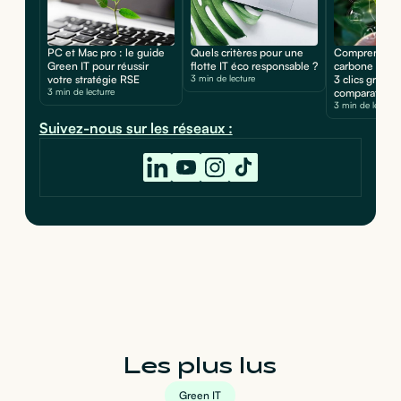
PC et Mac pro : le guide
Quels critères pour une
Comprendre l
Green IT pour réussir
flotte IT éco responsable ?
carbone de so
votre stratégie RSE
3 min de lecture
3 clics grâce 
3 min de lecturre
comparateur 
3 min de lecture
Suivez-nous sur les réseaux :
Les plus lus
Green IT