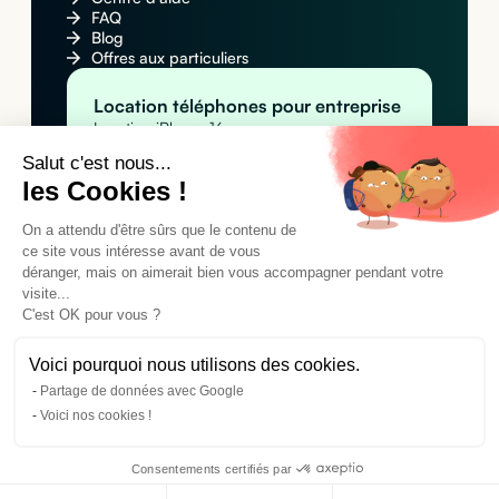
FAQ
Blog
Offres aux particuliers
Location téléphones pour entreprise
Location iPhone 16
Location Apple iPhone 16 Pro Max
Salut c'est nous...
Location Samsung Galaxy S25
les Cookies !
Location MacBook pour entreprise
Location Apple MacBook Pro 14" M4
On a attendu d'être sûrs que le contenu de
Location Apple MacBook Air M4
Location MacBook Air 15" M4
ce site vous intéresse avant de vous
Location tablettes pour entreprise
déranger, mais on aimerait bien vous accompagner pendant votre
visite...
Location Apple iPad Pro 11" M4 (Wi-Fi)
Location Apple iPad Pro 11" M4 (Wi-Fi +
C'est OK pour vous ?
Cellular)
Location Samsung Galaxy Tab A9+
Voici pourquoi nous utilisons des cookies.
Partage de données avec Google
©2024 Cleaq SAS. Tous droits réservés.
Voici nos cookies !
Conditions générales d'utilisation
Mentions légales
Politique de confidentialité
Consentements certifiés par