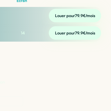
Écran
Louer pour
79.9
€/mois
14
Louer pour
79.9
€/mois
n ?
lon
Perplexity