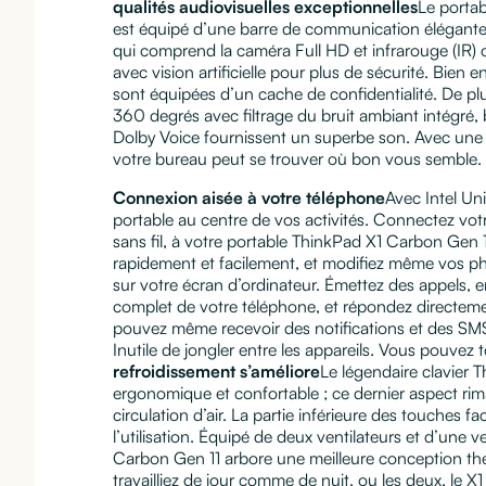
qualités audiovisuelles exceptionnelles
Le porta
est équipé d’une barre de communication élégante
qui comprend la caméra Full HD et infrarouge (IR)
avec vision artificielle pour plus de sécurité. Bien
sont équipées d’un cache de confidentialité. De pl
360 degrés avec filtrage du bruit ambiant intégré, b
Dolby Voice fournissent un superbe son. Avec une te
votre bureau peut se trouver où bon vous semble.
Connexion aisée à votre téléphone
Avec Intel Un
portable au centre de vos activités. Connectez vot
sans fil, à votre portable ThinkPad X1 Carbon Gen 11
rapidement et facilement, et modifiez même vos pho
sur votre écran d’ordinateur. Émettez des appels, 
complet de votre téléphone, et répondez directem
pouvez même recevoir des notifications et des SMS
Inutile de jongler entre les appareils. Vous pouvez 
refroidissement s’améliore
Le légendaire clavier 
ergonomique et confortable ; ce dernier aspect rima
circulation d’air. La partie inférieure des touches faci
l’utilisation. Équipé de deux ventilateurs et d’une ve
Carbon Gen 11 arbore une meilleure conception th
travailliez de jour comme de nuit, ou les deux, le X1