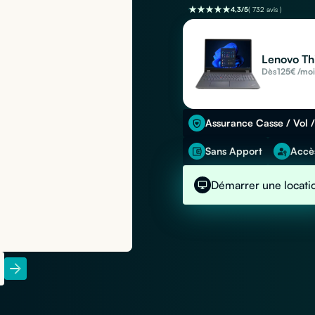
4,3/5
( 732 avis )
Lenovo Th
Dès
125
€ /mo
Assurance Casse / Vol /
Sans Apport
Accès
Démarrer une locati