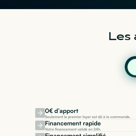
Les 
0€ d’apport
Seulement le premier loyer est dû à la commande.
Financement rapide
Votre financement validé en 24h.
Financement simplifié