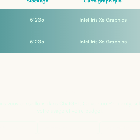
Stockage
Carte graphique
512
Go
Intel Iris Xe Graphics
512
Go
Intel Iris Xe Graphics
s sûr de la bonne configuratio
us vous conseillons dans ChatGPT, Claude ou Perplexity, se
votre usage et votre budget.
 à
ChatGPT
Demander à
Claude
Demander à