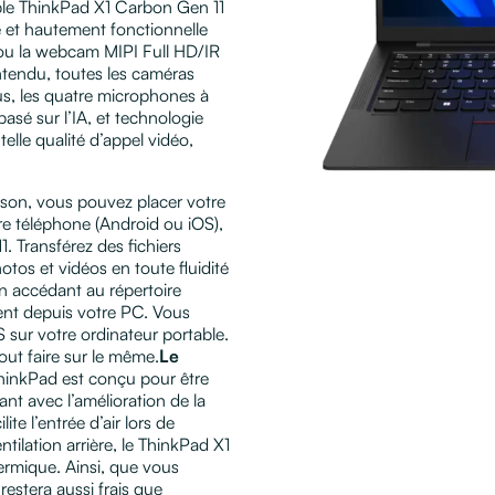
ble ThinkPad X1 Carbon Gen 11
 et hautement fonctionnelle
 ou la webcam MIPI Full HD/IR
 entendu, toutes les caméras
us, les quatre microphones à
asé sur l’IA, et technologie
lle qualité d’appel vidéo,
ison, vous pouvez placer votre
re téléphone (Android ou iOS),
. Transférez des fichiers
tos et vidéos en toute fluidité
en accédant au répertoire
ent depuis votre PC. Vous
 sur votre ordinateur portable.
tout faire sur le même.
Le
ThinkPad est conçu pour être
nt avec l’amélioration de la
lite l’entrée d’air lors de
ntilation arrière, le ThinkPad X1
ermique. Ainsi, que vous
 restera aussi frais que