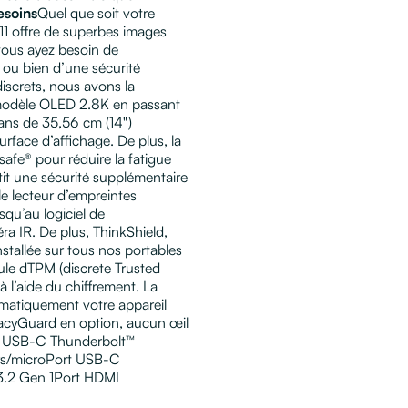
esoins
Quel que soit votre
11 offre de superbes images
vous ayez besoin de
e ou bien d’une sécurité
iscrets, nous avons la
 modèle OLED 2.8K en passant
ans de 35,56 cm (14")
face d’affichage. De plus, la
safe® pour réduire la fatigue
tit une sécurité supplémentaire
e lecteur d’empreintes
squ’au logiciel de
ra IR. De plus, ThinkShield,
nstallée sur tous nos portables
ule dTPM (discrete Trusted
 l’aide du chiffrement. La
tomatiquement votre appareil
ivacyGuard en option, aucun œil
t USB-C Thunderbolt™
urs/microPort USB-C
3.2 Gen 1Port HDMI