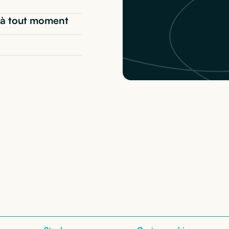
t* à tout moment
o X1 Carbon Gen 11
:
nos configurations