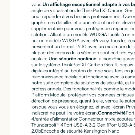
vous.
Un affichage exceptionnel adapté à vos b
angle de visualisation, le ThinkPad X1 Carbon Gen 
pour répondre à vos besoins professionnels. Que 
graphismes détaillés et d’une résolution très élevé
supplémentaire pour vous protéger des regards ind
solution. Allant d’un modèle WUXGA tactile à un
par un modèle WUXGA avec ePrivacy, tous les écr
présentent un format 16:10 avec un maximum de sur
plupart des écrans de la sélection sont certifiés Eye
oculaire.
Une sécurité continue
La biométrie garan
sur le système ThinkPad X1 Carbon Gen 11, depuis l
digitales intégré au bouton de mise sous tension ju
reconnaissance faciale qui fonctionne avec la camé
notre suite complète de solutions de sécurité, est i
professionnels. Des fonctionnalités comme le mod
Platform Module) protègent vos données critiques à
détection de présence, quant à elle, verrouille au
lorsque vous vous en éloignez, et avec l’écran Pr
indiscret ne peut lire votre écran.
Connectivité
Por
4/entrée d’alimentationConnecteur mixte écoute
Thunderbolt™ 4Port USB-A 3.2 Gen 1Port USB-A 
2.0bEncoche de sécurité Kensington Nano