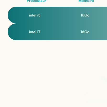
Processeur
Mémoire
intel i5
16
Go
intel i7
16
Go
Pa
No
Demander