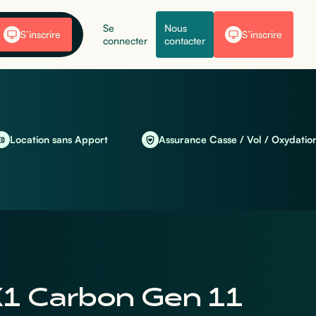
Se
Nous
S’inscrire
S’inscrire
connecter
contacter
on sans Apport
Assurance Casse / Vol / Oxydation incluse
1 Carbon Gen 11