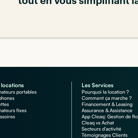
tout en vous simplifiant l
locations
Les Services
nateurs portables
Pourquoi la location ?
phones
Comment ça marche ?
ettes
Financement & Leasing
nateurs fixes
Assurance & Assistance
ssoires
App Cleaq: Gestion de flo
Cleaq vs Achat
Secteurs d’activité
Témoignages Clients