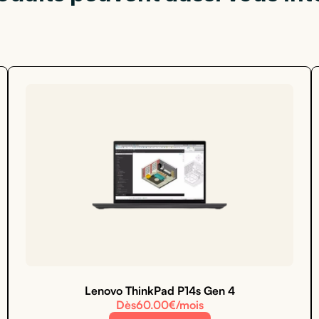
Lenovo ThinkPad P14s Gen 4
Dès
60.00
€/mois