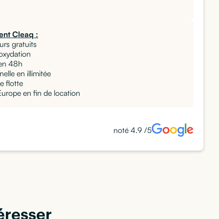
nt Cleaq :
urs gratuits
 oxydation
en 48h
elle en illimitée
e flotte
rope en fin de location
noté 4.9 /5
éresser