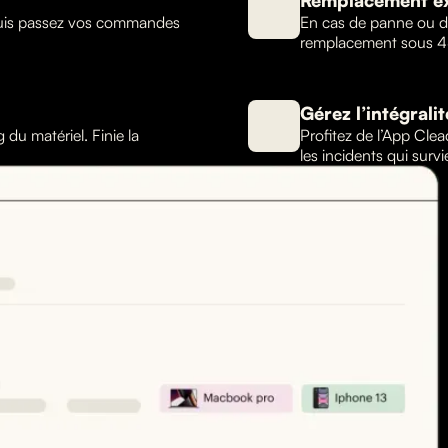
Remplacement e
puis passez vos commandes
En cas de panne ou de
remplacement sous 4
Gérez l’intégrali
du matériel. Finie la
Profitez de l’App Clea
les incidents qui surv