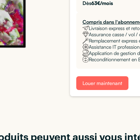
Dès
63
€/mois
Compris dans l'abonneme
Livraison express et reto
Assurance casse / vol /
Remplacement express 
Assistance IT professionn
Application de gestion d
Reconditionnement en Eu
Louer maintenant
oduits peuvent aussi vous int