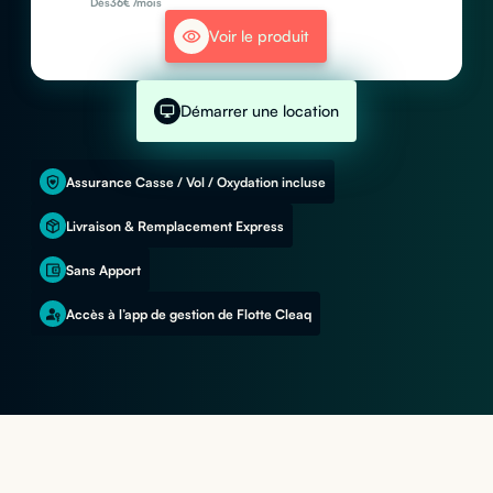
Dès
36
€ /mois
Voir le produit
Démarrer une location
Assurance Casse / Vol / Oxydation incluse
Livraison & Remplacement Express
Sans Apport
Accès à l’app de gestion de Flotte Cleaq