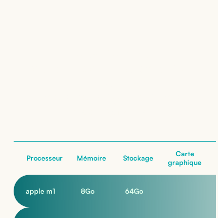
Location de
Apple iPad Air Gen 5 (Wi-
Fi + Cellular)
: nos configurations
nos configurations
Carte
Processeur
Mémoire
Stockage
graphique
apple m1
8
Go
64
Go