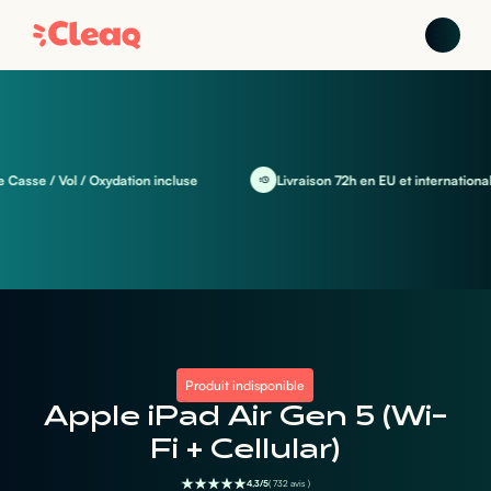
sse / Vol / Oxydation incluse
Livraison 72h en EU et international
Produit indisponible
Apple iPad Air Gen 5 (Wi-
Fi + Cellular)
4,3/5
( 732 avis )