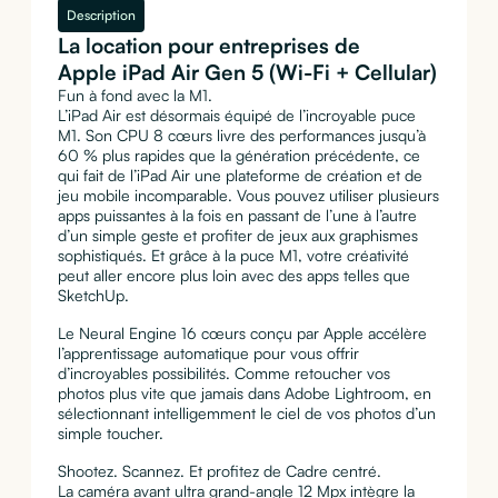
Description
La location pour entreprises de
Apple iPad Air Gen 5 (Wi-Fi + Cellular)
Fun à fond avec la M1.
L’iPad Air est désormais équipé de l’incroyable puce
M1. Son CPU 8 cœurs livre des perfor­man­ces jusqu’à
60 % plus rapides que la génération précédente, ce
qui fait de l’iPad Air une plateforme de création et de
jeu mobile incom­pa­rable. Vous pouvez utiliser plusieurs
apps puissantes à la fois en passant de l’une à l’autre
d’un simple geste et profiter de jeux aux gra­phis­mes
sophis­tiqués. Et grâce à la puce M1, votre créativité
peut aller encore plus loin avec des apps telles que
SketchUp.
Le Neural Engine 16 cœurs conçu par Apple accélère
l’apprentissage automatique pour vous offrir
d’incroyables possi­bi­lités. Comme retou­cher vos
photos plus vite que jamais dans Adobe Lightroom, en
sélectionnant intel­li­gem­ment le ciel de vos photos d’un
simple toucher.
Shootez. Scannez. Et profitez de Cadre centré.
La caméra avant ultra grand-angle 12 Mpx intègre la