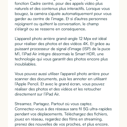
fonction Cadre centré, pour des appels vidéo plus
naturels et des contenus plus inter­actifs. Lorsque vous
bougez, la caméra s’ajuste auto­ma­ti­que­ment pour vous
garder au centre de l’image. Et si d’autres personnes
rejoignent ou quittent la conversation, le champ
s'élargit ou se resserre en conséquence.
L’appareil photo arrière grand-angle 12 Mpx est idéal
pour réaliser des photos et des vidéos 4K. Et grâce au
puis­sant processeur de signal d’image (ISP) de la puce
M1, l’iPad Air intègre désormais le Smart HDR, une
technologie qui vous garantit des photos encore plus
inoubliables.
Vous pouvez aussi utiliser l’appareil photo arrière pour
scanner des docu­ments, puis les annoter en utilisant
l’Apple Pencil. Et avec le grand écran, vous pouvez
réaliser des photos et des vidéos et les retou­cher
direc­te­ment sur l’iPad Air.
Streamez. Partagez. Partout où vous captez.
Connectez-vous à des réseaux sans fil 5G ultra-rapides
pendant vos dépla­­cements. Téléchargez des fichiers,
jouez en réseau, regardez des films en streaming,
prenez des nouvelles de vos proches, et plus encore.