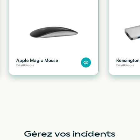
Apple Magic Mouse
Kensington 
Dès
4
€/mois
Dès
4
€/mois
Gérez vos incidents