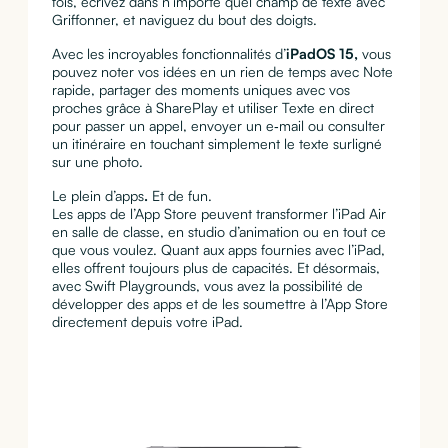
fois, écri­vez dans n’importe quel champ de texte avec
Grif­fon­ner, et naviguez du bout des doigts.
Avec les incroyables fonction­nalités d’
iPadOS 15,
vous
pouvez noter vos idées en un rien de temps avec Note
rapide, partager des moments uniques avec vos
proches grâce à SharePlay et utiliser Texte en direct
pour passer un appel, envoyer un e‑mail ou consulter
un itinéraire en touchant simplement le texte surligné
sur une photo.
Le plein d’apps
.
Et de fun.
Les apps de l’App Store peuvent transformer l’iPad Air
en salle de classe, en studio d’animation ou en tout ce
que vous voulez. Quant aux apps fournies avec l’iPad,
elles offrent toujours plus de capacités. Et désor­mais,
avec Swift Play­grounds, vous avez la possibilité de
déve­lop­per des apps et de les sou­met­tre à l’App Store
direc­te­ment depuis votre iPad.