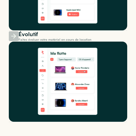
Évolutif
Faites évoluer votre matériel en cours de location