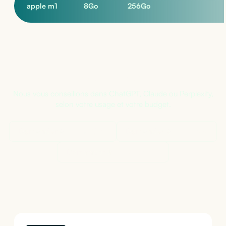
apple m1
8
Go
256
Go
Pas sûr de la bonne configuration ?
Nous vous conseillons dans ChatGPT, Claude ou Perplexity,
selon votre usage et votre budget.
Demander à
ChatGPT
Demander à
Claude
Demander à
Perplexity