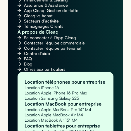
Assurance & Assistance
App Cleaq: Gestion de flotte
Cleaq vs Achat
Secteurs d’activité
Témoignages Clients
À propos de Cleaq
Se connecter à l’App Cleaq
Contacter l’équipe commerciale
Contacter l’équipe partenariat
Centre d’aide
FAQ
Blog
Offres aux particuliers
Location téléphones pour entreprise
Location iPhone 16
Location Apple iPhone 16 Pro Max
Location Samsung Galaxy S25
Location MacBook pour entreprise
Location Apple MacBook Pro 14" M4
Location Apple MacBook Air M4
Location MacBook Air 15" M4
Location tablettes pour entreprise