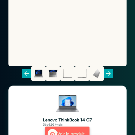
Lenovo ThinkBook 14 G7
Dès
42
€ /mois
Voir le produit