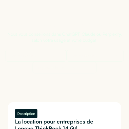
Pas sûr de la bonne configuration ?
Nous vous conseillons dans ChatGPT, Claude ou Perplexity,
selon votre usage et votre budget.
Demander à
ChatGPT
Demander à
Claude
Demander à
Perplexity
Description
La location pour entreprises de
Lenovo ThinkBook 14 G4