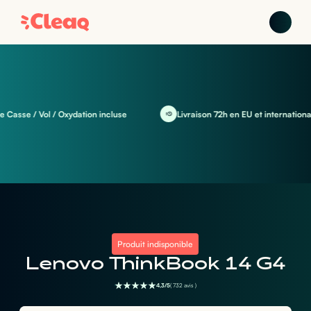
sse / Vol / Oxydation incluse
Livraison 72h en EU et international
Produit indisponible
Lenovo ThinkBook 14 G4
4,3/5
( 732 avis )