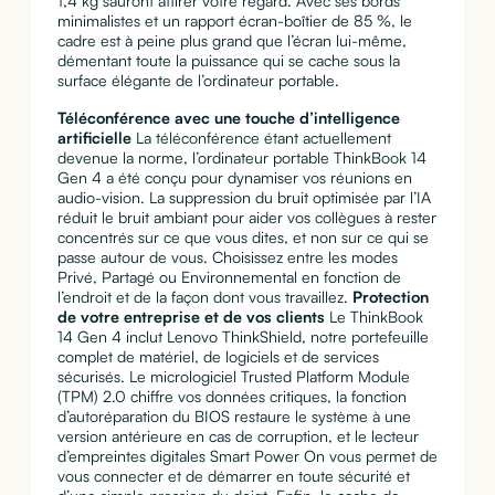
1,4 kg sauront attirer votre regard. Avec ses bords
minimalistes et un rapport écran-boîtier de 85 %, le
cadre est à peine plus grand que l’écran lui-même,
démentant toute la puissance qui se cache sous la
surface élégante de l’ordinateur portable.
Téléconférence avec une touche d’intelligence
artificielle
La téléconférence étant actuellement
devenue la norme, l’ordinateur portable ThinkBook 14
Gen 4 a été conçu pour dynamiser vos réunions en
audio-vision. La suppression du bruit optimisée par l’IA
réduit le bruit ambiant pour aider vos collègues à rester
concentrés sur ce que vous dites, et non sur ce qui se
passe autour de vous. Choisissez entre les modes
Privé, Partagé ou Environnemental en fonction de
l’endroit et de la façon dont vous travaillez.
Protection
de votre entreprise et de vos clients
Le ThinkBook
14 Gen 4 inclut Lenovo ThinkShield, notre portefeuille
complet de matériel, de logiciels et de services
sécurisés. Le micrologiciel Trusted Platform Module
(TPM) 2.0 chiffre vos données critiques, la fonction
d’autoréparation du BIOS restaure le système à une
version antérieure en cas de corruption, et le lecteur
d’empreintes digitales Smart Power On vous permet de
vous connecter et de démarrer en toute sécurité et