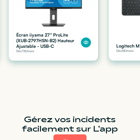
Écran iiyama 27" ProLite
(XUB-2797HSN-B2) Hauteur
Logitech M
Ajustable - USB-C
Dès
5
€/mois
Dès
11
€/mois
Gérez vos incidents
facilement sur L’app