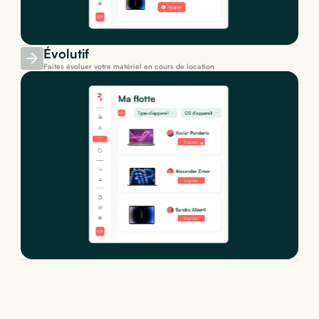
Évolutif
Faites évoluer votre matériel en cours de location