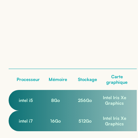
Location de
Lenovo ThinkBook 14 G4
: nos configurations
nos configurations
Carte
Processeur
Mémoire
Stockage
graphique
Intel Iris Xe
intel i5
8
Go
256
Go
Graphics
Intel Iris Xe
intel i7
16
Go
512
Go
Graphics