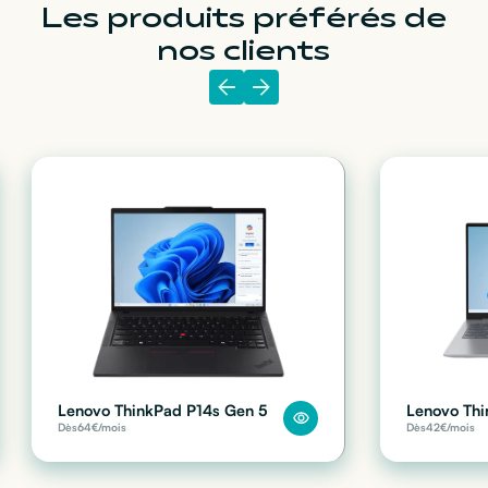
Les produits préférés de
nos clients
Lenovo ThinkPad P14s Gen 5
Lenovo Thi
Dès
64
€/mois
Dès
42
€/mois