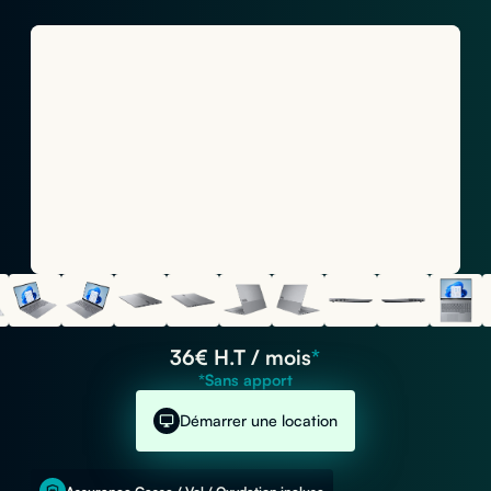
36
€ H.T / mois
*
*Sans apport
Démarrer une location