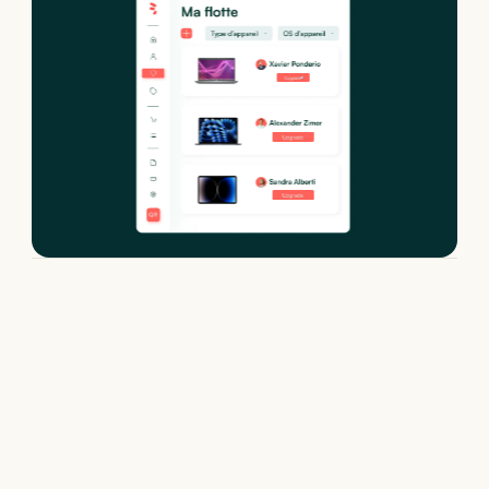
Location de
Lenovo ThinkBook 16 G9