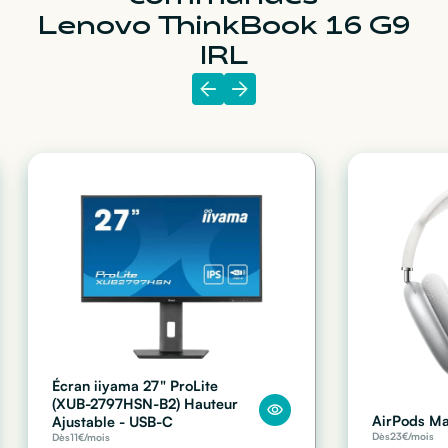
Lenovo ThinkBook 16 G9
IRL
Écran iiyama 27" ProLite
(XUB-2797HSN-B2) Hauteur
AirPods M
Ajustable - USB-C
Dès
23
€/mois
Dès
11
€/mois