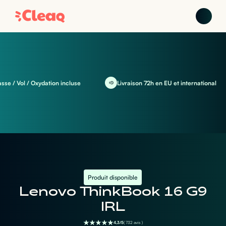
/ Vol / Oxydation incluse
Livraison 72h en EU et international
Produit disponible
Lenovo ThinkBook 16 G9
IRL
4,3/5
( 732 avis )