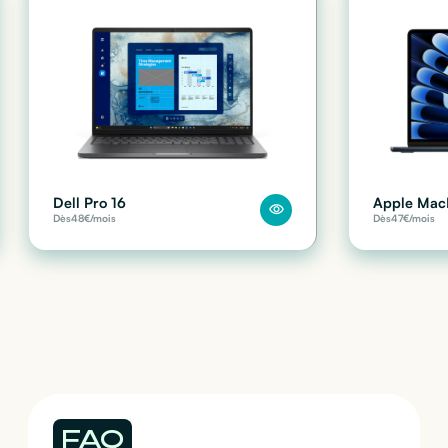
Dell Pro 16
Apple Mac
Dès
48
€/mois
Dès
47
€/mois
FAQ