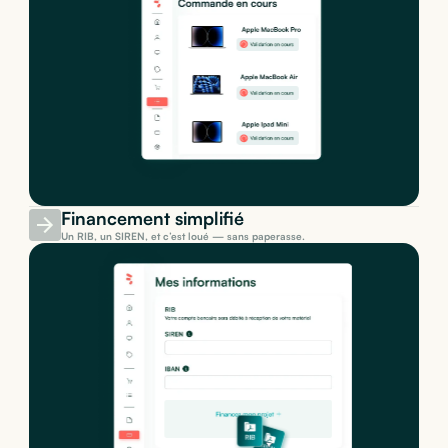
Financement simplifié
Un RIB, un SIREN, et c’est loué — sans paperasse.