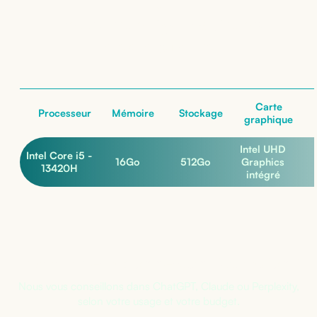
IRL
: nos configurations
nos configurations
Carte
Processeur
Mémoire
Stockage
graphique
Intel UHD
Intel Core i5 -
16
Go
512
Go
Graphics
13420H
intégré
Pas sûr de la bonne configuration ?
Nous vous conseillons dans ChatGPT, Claude ou Perplexity,
selon votre usage et votre budget.