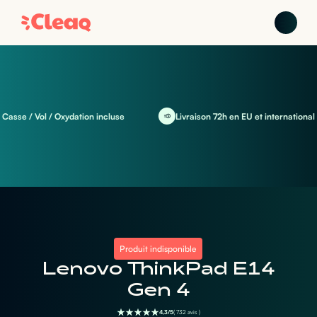
se / Vol / Oxydation incluse
Livraison 72h en EU et international
Produit indisponible
Lenovo ThinkPad E14
Gen 4
4,3/5
( 732 avis )