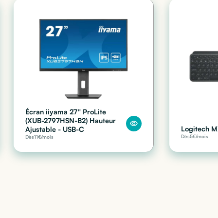
Écran iiyama 27" ProLite
(XUB-2797HSN-B2) Hauteur
Logitech M
Ajustable - USB-C
Dès
5
€/mois
Dès
11
€/mois