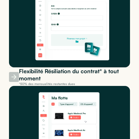
Flexibilité Résiliation du contrat* à tout
moment
*50% des mensualités restantes dues