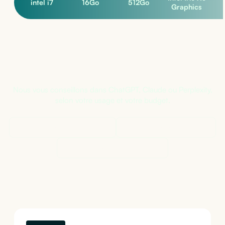
intel i7
16
Go
512
Go
Graphics
Pas sûr de la bonne configuration ?
Nous vous conseillons dans ChatGPT, Claude ou Perplexity,
selon votre usage et votre budget.
Demander à
ChatGPT
Demander à
Claude
Demander à
Perplexity