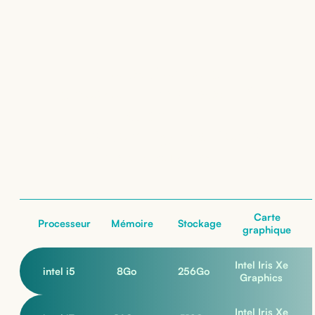
Location de
Lenovo ThinkPad E14
Gen 4
: nos configurations
nos configurations
Carte
Processeur
Mémoire
Stockage
graphique
Intel Iris Xe
intel i5
8
Go
256
Go
Graphics
Intel Iris Xe