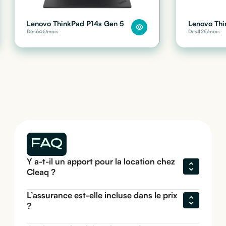
Lenovo ThinkPad P14s Gen 5
Lenovo Thi
Dès
64
€/mois
Dès
42
€/mois
FAQ
Y a-t-il un apport pour la location chez 
Cleaq ?
L’assurance est-elle incluse dans le prix 
?