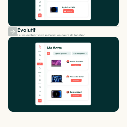
Évolutif
Faites évoluer votre matériel en cours de location