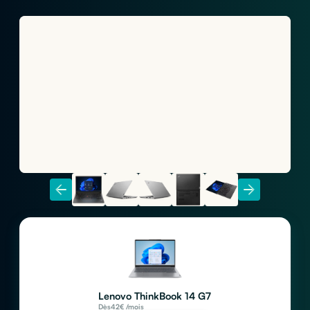
Lenovo ThinkBook 14 G7
Dès
42
€ /mois