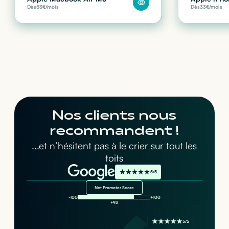
Dès
53
€/mois
Dès
33
€/mois
Nos clients nous
recommandent !
...et n’hésitent pas à le crier sur tout les
toits
5/5
Net Promoter Score
-100
+100
+93
5/5