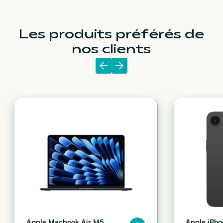
Les produits préférés de
nos clients
Apple Macbook Air M5
Apple iPho