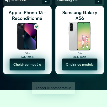
Apple iPhone 13 -
Samsung Galaxy
Reconditionné
A56
Dès
Dès
13
€
/ mois
23
€
/ mois
Choisir ce modèle
Choisir ce modèle
Lancer le comparateur