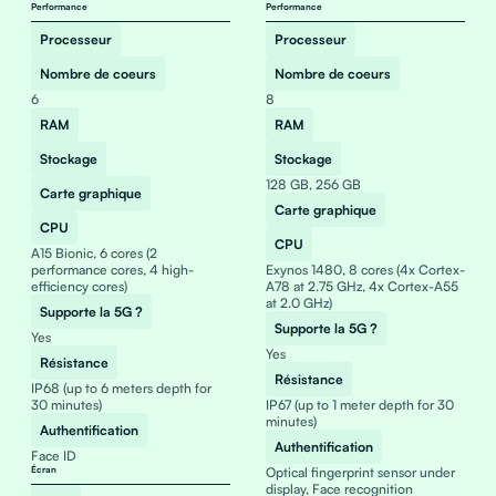
Performance
Performance
Processeur
Processeur
Nombre de coeurs
Nombre de coeurs
6
8
RAM
RAM
Stockage
Stockage
128 GB, 256 GB
Carte graphique
Carte graphique
CPU
CPU
A15 Bionic, 6 cores (2
performance cores, 4 high-
Exynos 1480, 8 cores (4x Cortex-
efficiency cores)
A78 at 2.75 GHz, 4x Cortex-A55
at 2.0 GHz)
Supporte la 5G ?
Supporte la 5G ?
Yes
Yes
Résistance
Résistance
IP68 (up to 6 meters depth for
30 minutes)
IP67 (up to 1 meter depth for 30
minutes)
Authentification
Authentification
Face ID
Écran
Optical fingerprint sensor under
display, Face recognition