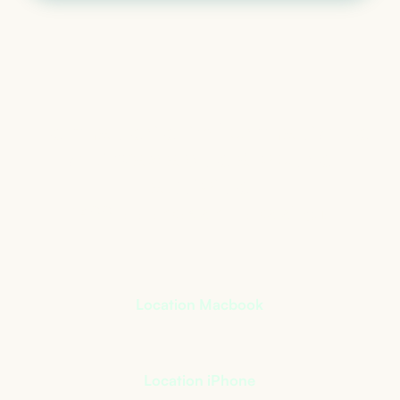
Le matériel informatique
qui s’adapte à votre
activité
+
400
références à notre catalogue
Location Macbook
Location iPhone