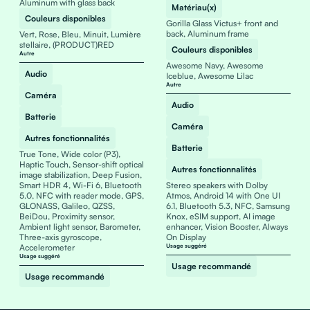
Aluminum with glass back
Matériau(x)
Couleurs disponibles
Gorilla Glass Victus+ front and
back, Aluminum frame
Vert, Rose, Bleu, Minuit, Lumière
stellaire, (PRODUCT)RED
Couleurs disponibles
Autre
Awesome Navy, Awesome
Audio
Iceblue, Awesome Lilac
Autre
Caméra
Audio
Batterie
Caméra
Autres fonctionnalités
Batterie
True Tone, Wide color (P3),
Haptic Touch, Sensor-shift optical
Autres fonctionnalités
image stabilization, Deep Fusion,
Smart HDR 4, Wi-Fi 6, Bluetooth
Stereo speakers with Dolby
5.0, NFC with reader mode, GPS,
Atmos, Android 14 with One UI
GLONASS, Galileo, QZSS,
6.1, Bluetooth 5.3, NFC, Samsung
BeiDou, Proximity sensor,
Knox, eSIM support, AI image
Ambient light sensor, Barometer,
enhancer, Vision Booster, Always
Three-axis gyroscope,
On Display
Accelerometer
Usage suggéré
Usage suggéré
Usage recommandé
Usage recommandé