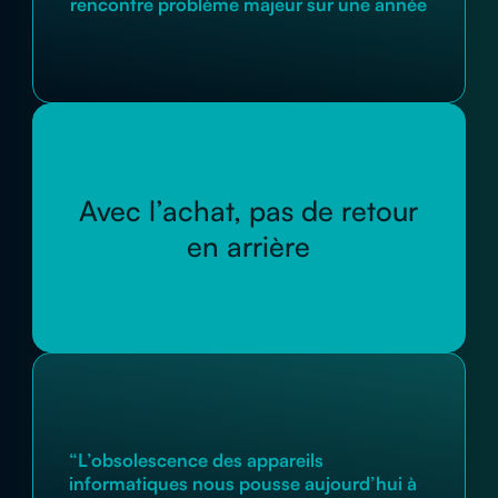
rencontre problème majeur sur une année
Avec l’achat, pas de retour
en arrière
“L’obsolescence des appareils
informatiques nous pousse aujourd’hui à