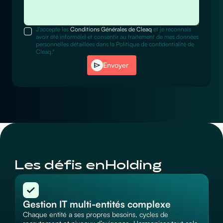
J’accepte les
Conditions Générales de Cleaq
et je reconnais
avoir été informé(e) et consentir au traitement de mes données
personnelles détaillées dans la Politique de confidentialité de
Cleaq.*
Envoyer
Les défis en
Holding
Gestion IT multi-entités complexe
Chaque entité a ses propres besoins, cycles de