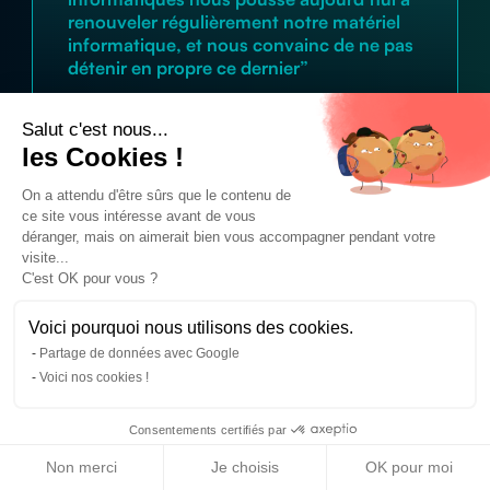
renouveler régulièrement notre matériel
informatique, et nous convainc de ne pas
détenir en propre ce dernier”
Salut c'est nous...
les Cookies !
On a attendu d'être sûrs que le contenu de
ce site vous intéresse avant de vous
déranger, mais on aimerait bien vous accompagner pendant votre
visite...
C'est OK pour vous ?
Le matériel informatique
qui s’adapte à votre
Voici pourquoi nous utilisons des cookies.
activité
Partage de données avec Google
Voici nos cookies !
+
400
références à notre catalogue
Consentements certifiés par
Non merci
Je choisis
OK pour moi