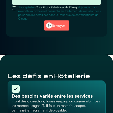
J’accepte les
Conditions Générales de Cleaq
et je reconnais
avoir été informé(e) et consentir au traitement de mes données
personnelles détaillées dans la Politique de confidentialité de
Cleaq.*
Envoyer
Les défis en
Hôtellerie
Des besoins variés entre les services
Front desk, direction, housekeeping ou cuisine n’ont pas
les mêmes usages IT. Il faut un matériel adapté,
centralisé et facilement déployable.