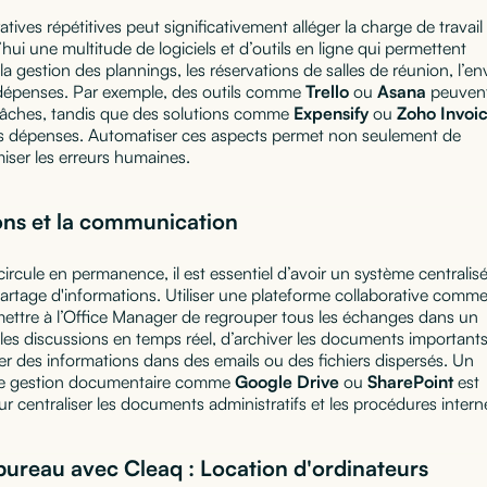
tives répétitives peut significativement alléger la charge de travail
hui une multitude de logiciels et d’outils en ligne qui permettent
a gestion des plannings, les réservations de salles de réunion, l’en
 dépenses. Par exemple, des outils comme
Trello
ou
Asana
peuven
es tâches, tandis que des solutions comme
Expensify
ou
Zoho Invoi
 des dépenses. Automatiser ces aspects permet non seulement de
iser les erreurs humaines.
ions et la communication
ircule en permanence, il est essentiel d’avoir un système centralis
 partage d'informations. Utiliser une plateforme collaborative comm
ettre à l’Office Manager de regrouper tous les échanges dans un
es discussions en temps réel, d’archiver les documents importants
er des informations dans des emails ou des fichiers dispersés. Un
 de gestion documentaire comme
Google Drive
ou
SharePoint
est
r centraliser les documents administratifs et les procédures intern
 bureau avec Cleaq : Location d'ordinateurs