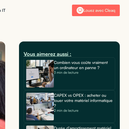
 IT
Louez avec Cleaq
Vous aimerez aussi :
Combien vous coûte vraiment
un ordinateur en panne ?
3 min de lecture
CAPEX vs OPEX : acheter ou
louer votre matériel informatique
?
2 min de lecture
Durée d’amortissement matériel