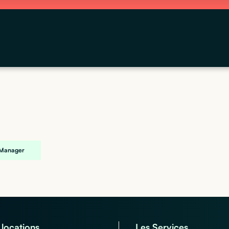
e Manager
locations
Les Services