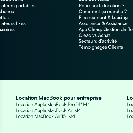
nateurs portables
Pourquoi la location ?
phones
Comment ça marche ?
ettes
Financement & Leasing
nateurs fixes
Assurance & Assistance
ssoires
App Cleaq: Gestion de flo
Cleaq vs Achat
Secteurs d’activité
Témoignages Clients
Location MacBook pour entreprise
Lo
Location Apple MacBook Pro 14" M4
Loc
Location Apple MacBook Air M4
Loc
Location MacBook Air 15" M4
Lo