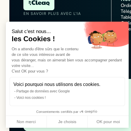
Ordi
Télé
EN SAVOIR PLUS AVEC L'IA
Tabl
Ordi
Acce
Salut c'est nous...
les Cookies !
N°1 des plateformes de
On a attendu d'être sûrs que le contenu
locations informatique
de ce site vous intéresse avant de
Customer rating :
4,7/5
vous déranger, mais on aimerait bien vous accompagner pendant
votre visite...
C'est OK pour vous ?
Voici pourquoi nous utilisons des cookies.
Partage de données avec Google
Location téléphones pour entreprise
Voici nos cookies !
Location iPhone 16
Location Apple iPhone 16 Pro Max
Consentements certifiés par
Location Samsung Galaxy S25
Non merci
Je choisis
OK pour moi