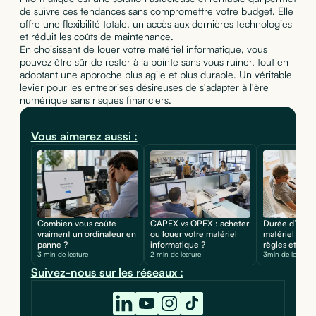
de suivre ces tendances sans compromettre votre budget. Elle
offre une flexibilité totale, un accès aux dernières technologies
et réduit les coûts de maintenance.
En choisissant de louer votre matériel informatique, vous
pouvez être sûr de rester à la pointe sans vous ruiner, tout en
adoptant une approche plus agile et plus durable. Un véritable
levier pour les entreprises désireuses de s'adapter à l'ère
numérique sans risques financiers.
Vous aimerez aussi :
Combien vous coûte
CAPEX vs OPEX : acheter
Durée d’amor
vraiment un ordinateur en
ou louer votre matériel
matériel infor
panne ?
informatique ?
règles et calcu
3 min de lecture
2 min de lecture
3min de lecture
Suivez-nous sur les réseaux :