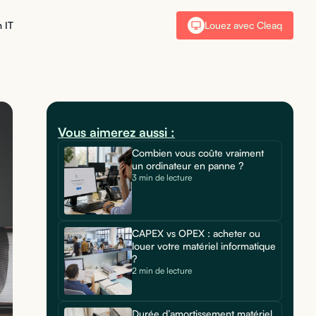
 IT
Louez avec Cleaq
Vous aimerez aussi :
Combien vous coûte vraiment
un ordinateur en panne ?
3 min de lecture
CAPEX vs OPEX : acheter ou
louer votre matériel informatique
?
2 min de lecture
Durée d’amortissement matériel