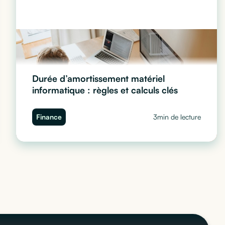
Durée d’amortissement matériel
informatique : règles et calculs clés
Tout savoir sur l'amortissement du matériel
Finance
3min de lecture
informatique en 2026 : durées légales, modes de
calcul (linéaire, dégressif) et avantages de la location.