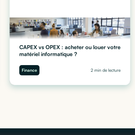
CAPEX vs OPEX : acheter ou louer votre
matériel informatique ?
Acheter ou louer vos smartphones professionnels ?
Finance
2 min de lecture
Découvrez pourquoi le modèle OPEX séduit de plus en
plus d'entreprises et comment Cleaq vous aide à
équiper vos équipes sans immobiliser votre trésorerie.