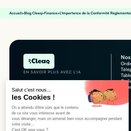
Accueil
>
Blog Cleaq
>
Finance
>
L'Importance de la Conformité Réglementai
Nos 
Ordi
Télé
EN SAVOIR PLUS AVEC L'IA
Tabl
Ordi
Acce
Salut c'est nous...
les Cookies !
N°1 des plateformes de
On a attendu d'être sûrs que le contenu
locations informatique
de ce site vous intéresse avant de
Customer rating :
4,7/5
vous déranger, mais on aimerait bien vous accompagner pendant
votre visite...
C'est OK pour vous ?