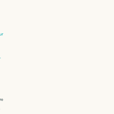
ur
r
re
t