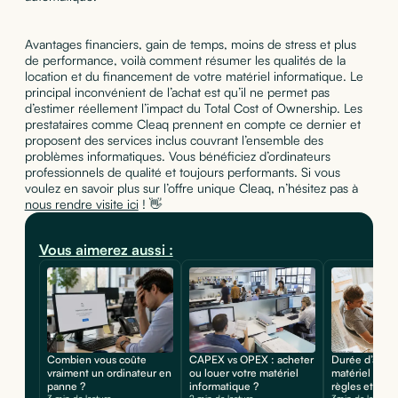
Avantages financiers, gain de temps, moins de stress et plus
de performance, voilà comment résumer les qualités de la
location et du financement de votre matériel informatique. Le
principal inconvénient de l’achat est qu’il ne permet pas
d’estimer réellement l’impact du Total Cost of Ownership. Les
prestataires comme Cleaq prennent en compte ce dernier et
proposent des services inclus couvrant l’ensemble des
problèmes informatiques. Vous bénéficiez d’ordinateurs
professionnels de qualité et toujours performants. Si vous
voulez en savoir plus sur l’offre unique Cleaq, n’hésitez pas à
nous rendre visite ici
! 👋
Vous aimerez aussi :
Combien vous coûte
CAPEX vs OPEX : acheter
Durée d’amor
vraiment un ordinateur en
ou louer votre matériel
matériel infor
panne ?
informatique ?
règles et calcu
3 min de lecture
2 min de lecture
3min de lecture