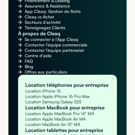
Financement & Leasing
Assurance & Assistance
App Cleaq: Gestion de flotte
Cleaq vs Achat
Secteurs d’activité
Témoignages Clients
À propos de Cleaq
Se connecter à l’App Cleaq
Contacter l’équipe commerciale
Contacter l’équipe partenariat
Centre d’aide
FAQ
Blog
Offres aux particuliers
Location téléphones pour entreprise
Location iPhone 16
Location Apple iPhone 16 Pro Max
Location Samsung Galaxy S25
Location MacBook pour entreprise
Location Apple MacBook Pro 14" M4
Location Apple MacBook Air M4
Location MacBook Air 15" M4
Location tablettes pour entreprise