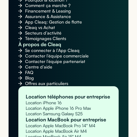
Comment ça marche ?
Financement & Leasing
Assurance & Assistance
App Cleaq: Gestion de flotte
Cleaq vs Achat
Secteurs d’activité
Témoignages Clients
À propos de Cleaq
Se connecter à l’App Cleaq
Contacter l’équipe commerciale
Contacter l’équipe partenariat
Centre d’aide
FAQ
Blog
Offres aux particuliers
Location téléphones pour entreprise
Location iPhone 16
Location Apple iPhone 16 Pro Max
Location Samsung Galaxy S25
Location MacBook pour entreprise
Location Apple MacBook Pro 14" M4
Location Apple MacBook Air M4
Location MacBook Air 15" M4