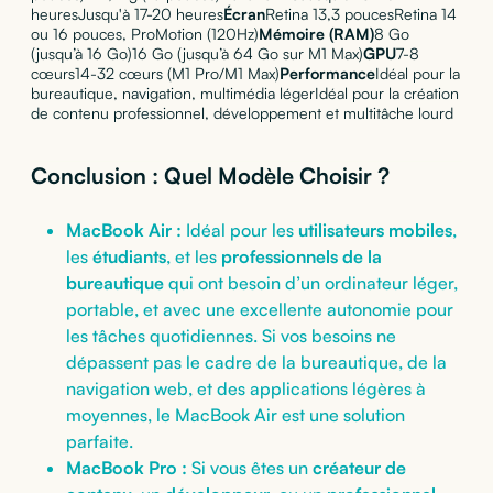
heuresJusqu'à 17-20 heures
Écran
Retina 13,3 poucesRetina 14
ou 16 pouces, ProMotion (120Hz)
Mémoire (RAM)
8 Go
(jusqu’à 16 Go)16 Go (jusqu’à 64 Go sur M1 Max)
GPU
7-8
cœurs14-32 cœurs (M1 Pro/M1 Max)
Performance
Idéal pour la
bureautique, navigation, multimédia légerIdéal pour la création
de contenu professionnel, développement et multitâche lourd
Conclusion : Quel Modèle Choisir ?
MacBook Air :
Idéal pour les
utilisateurs mobiles
,
les
étudiants
, et les
professionnels de la
bureautique
qui ont besoin d’un ordinateur léger,
portable, et avec une excellente autonomie pour
les tâches quotidiennes. Si vos besoins ne
dépassent pas le cadre de la bureautique, de la
navigation web, et des applications légères à
moyennes, le MacBook Air est une solution
parfaite.
MacBook Pro :
Si vous êtes un
créateur de