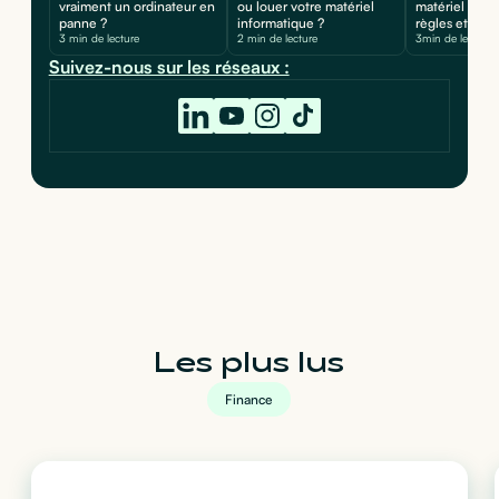
vraiment un ordinateur en
ou louer votre matériel
matériel infor
panne ?
informatique ?
règles et calcu
3 min de lecture
2 min de lecture
3min de lecture
Suivez-nous sur les réseaux :
Les plus lus
Finance