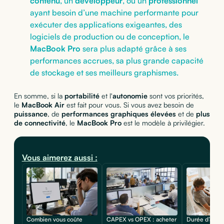
contenu
, un
développeur
, ou un
professionnel
ayant besoin d’une machine performante pour
exécuter des applications exigeantes, des
logiciels de production ou de conception, le
MacBook Pro
sera plus adapté grâce à ses
performances accrues, sa plus grande capacité
de stockage et ses meilleurs graphismes.
En somme, si la
portabilité
et l'
autonomie
sont vos priorités,
le
MacBook Air
est fait pour vous. Si vous avez besoin de
puissance
, de
performances graphiques élevées
et de
plus
de connectivité
, le
MacBook Pro
est le modèle à privilégier.
Vous aimerez aussi :
Combien vous coûte
CAPEX vs OPEX : acheter
Durée d’amor