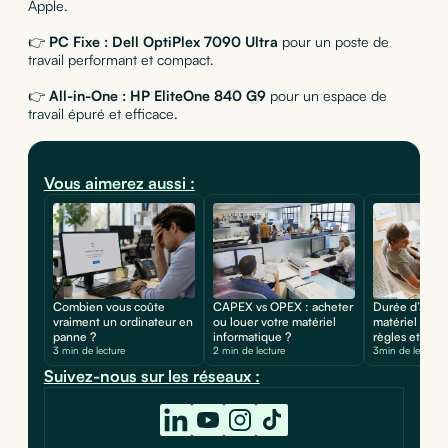
Apple.
👉
PC Fixe :
Dell OptiPlex 7090 Ultra
pour un poste de
travail performant et compact.
👉
All-in-One :
HP EliteOne 840 G9
pour un espace de
travail épuré et efficace.
Vous aimerez aussi :
Combien vous coûte
CAPEX vs OPEX : acheter
Durée d’amor
vraiment un ordinateur en
ou louer votre matériel
matériel infor
panne ?
informatique ?
règles et calcu
3 min de lecture
2 min de lecture
3min de lecture
Suivez-nous sur les réseaux :