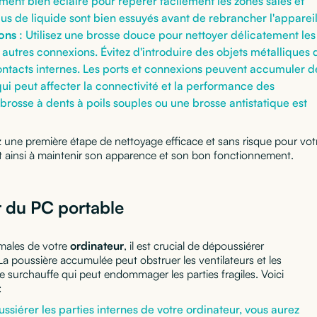
ment bien éclairé pour repérer facilement les zones sales et
dus de liquide sont bien essuyés avant de rebrancher l'appareil
ions
: Utilisez une brosse douce pour nettoyer délicatement les
 autres connexions. Évitez d'introduire des objets métalliques 
tacts internes. Les ports et connexions peuvent accumuler d
qui peut affecter la connectivité et la performance des
rosse à dents à poils souples ou une brosse antistatique est
 une première étape de nettoyage efficace et sans risque pour vot
t ainsi à maintenir son apparence et son bon fonctionnement.
r du PC portable
imales de votre
ordinateur
, il est crucial de dépoussiérer
. La poussière accumulée peut obstruer les ventilateurs et les
e surchauffe qui peut endommager les parties fragiles. Voici
:
ssiérer les parties internes de votre ordinateur, vous aurez