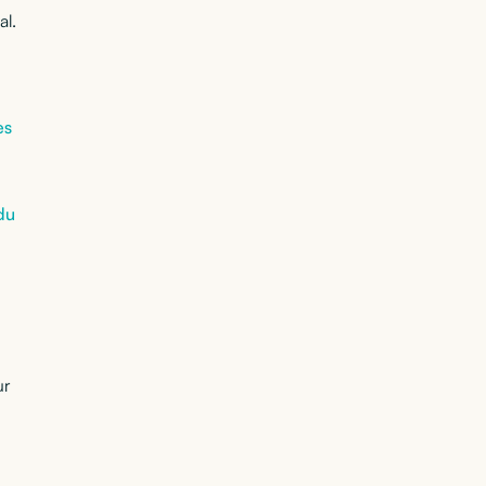
al.
es
 du
ur