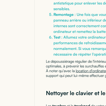
antistatique pour enlever les d
sensibles.
Remontage
: Une fois que vou
panneau arrière ou inférieur de
internes sont correctement con
ordinateur et remettez la batte
Test
: Allumez votre ordinateur
performances de refroidissemen
normalement. Si vous remarque
nécessaire de répéter l'opérat
Le dépoussiérage régulier de l'intéri
optimales, à prévenir les surchauffes 
À noter qu'avec la
location d'ordinate
support qui peut lui-même effectuer gr
Nettoyer le clavier et l
Les
touches
et le
trackpad
de votre