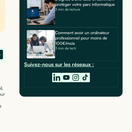
protéger votre parc informatique
2 min de lecture
Comment avoir un ordinateur
professionnel pour moins de
100€/mois
3 min de lectr
e
Suivez-nous sur les réseaux :
l,
our
s