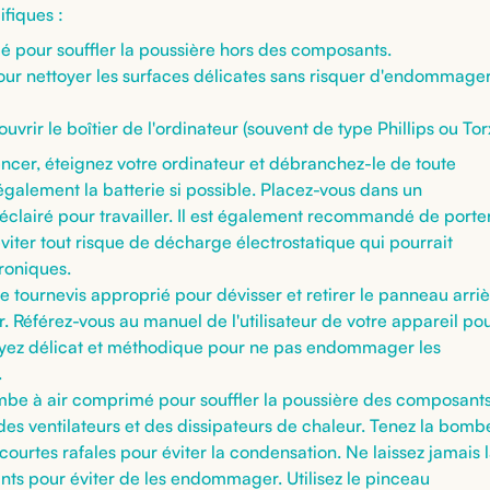
ifiques :
 pour souffler la poussière hors des composants.
our nettoyer les surfaces délicates sans risquer d'endommage
vrir le boîtier de l'ordinateur (souvent de type Phillips ou Tor
cer, éteignez votre ordinateur et débranchez-le de toute
également la batterie si possible. Placez-vous dans un
clairé pour travailler. Il est également recommandé de porte
viter tout risque de décharge électrostatique qui pourrait
roniques.
 le tournevis approprié pour dévisser et retirer le panneau arri
r. Référez-vous au manuel de l'utilisateur de votre appareil po
 Soyez délicat et méthodique pour ne pas endommager les
.
ombe à air comprimé pour souffler la poussière des composant
 des ventilateurs et des dissipateurs de chaleur. Tenez la bomb
 courtes rafales pour éviter la condensation. Ne laissez jamais 
s pour éviter de les endommager. Utilisez le pinceau