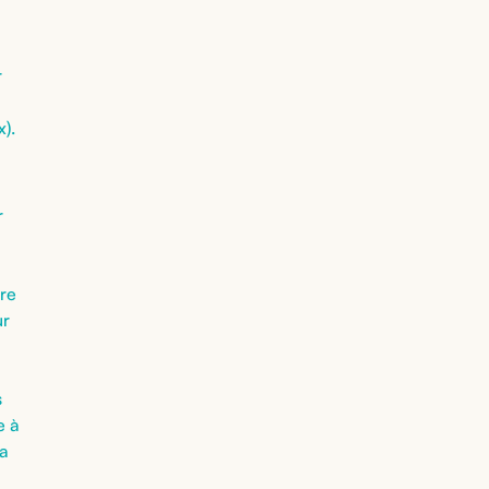
r
x).
r
ère
ur
s
e à
la