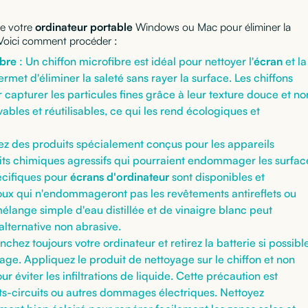
de votre
ordinateur portable
Windows ou Mac pour éliminer la
. Voici comment procéder :
ibre
: Un chiffon microfibre est idéal pour nettoyer l'
écran
et la
ermet d'éliminer la saleté sans rayer la surface. Les chiffons
 capturer les particules fines grâce à leur texture douce et no
vables et réutilisables, ce qui les rend écologiques et
sez des produits spécialement conçus pour les appareils
uits chimiques agressifs qui pourraient endommager les surfac
écifiques pour
écrans d'ordinateur
sont disponibles et
oux qui n'endommageront pas les revêtements antireflets ou
mélange simple d'eau distillée et de vinaigre blanc peut
lternative non abrasive.
chez toujours votre ordinateur et retirez la batterie si possibl
e. Appliquez le produit de nettoyage sur le chiffon et non
r éviter les infiltrations de liquide. Cette précaution est
urts-circuits ou autres dommages électriques. Nettoyez