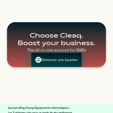
Choose Cleaq.
Boost your business.
The all-in-one account for SMEs
Démarrer une location
Accueil
>
Blog Cleaq
>
Équipements informatiques
>
Les 3 réglages clés pour un poste de dev performant