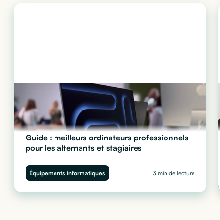
Guide : meilleurs ordinateurs professionnels
pour les alternants et stagiaires
Quel ordinateur choisir pour vos stagiaires et alternants ?
Performance, sécurité et budget : découvrez notre guide complet
Équipements informatiques
3 min de lecture
pour équiper vos juniors sans impacter votre trésorerie.