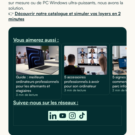
sur mesure ou de PC Windows ultra-puissants, nous avons la
solution.
👉
Découvrir notre catalogue et simuler vos loyers en 2
minutes
Vous aimerez aussi :
Guide : meilleurs
5 accessoires
5 signes d'une
ordinateurs professionnels
professionnels à avoir
comment prot
pour les alternants et
pour son ordinateur
parc informat
stagiaires
3 min de lecture
2 min de lecture
3 min de lecture
Suivez-nous sur les réseaux :