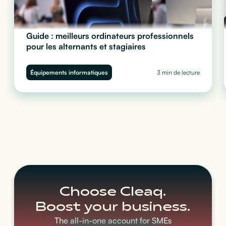
Guide : meilleurs ordinateurs professionnels
pour les alternants et stagiaires
Quel ordinateur choisir pour vos stagiaires et alternants ?
Performance, sécurité et budget : découvrez notre guide complet
Équipements informatiques
3 min de lecture
pour équiper vos juniors sans impacter votre trésorerie.
Choose Cleaq.
Boost your business.
The all-in-one account for SMEs