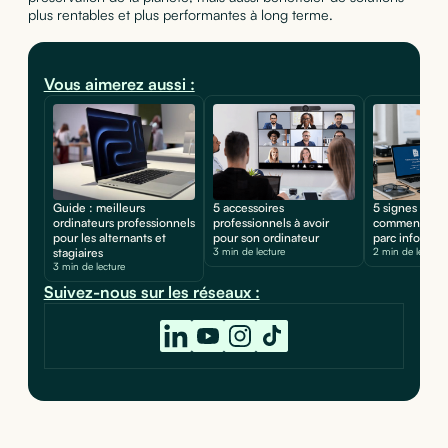
plus rentables et plus performantes à long terme.
Vous aimerez aussi :
Guide : meilleurs
5 accessoires
5 signes d'une
ordinateurs professionnels
professionnels à avoir
comment prot
pour les alternants et
pour son ordinateur
parc informat
stagiaires
3 min de lecture
2 min de lecture
3 min de lecture
Suivez-nous sur les réseaux :