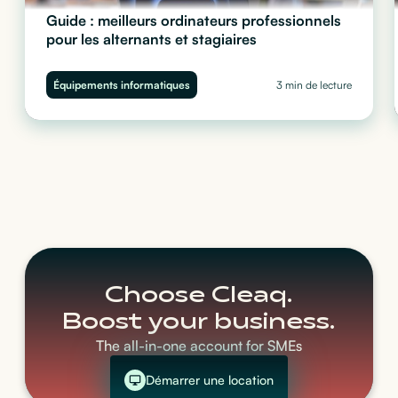
Guide : meilleurs ordinateurs professionnels
pour les alternants et stagiaires
Quel ordinateur choisir pour vos stagiaires et alternants ?
Performance, sécurité et budget : découvrez notre guide complet
Équipements informatiques
3 min de lecture
pour équiper vos juniors sans impacter votre trésorerie.
Choose Cleaq.
Boost your business.
The all-in-one account for SMEs
Démarrer une location