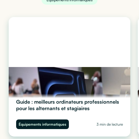
Guide : meilleurs ordinateurs professionnels
pour les alternants et stagiaires
Quel ordinateur choisir pour vos stagiaires et alternants ?
Performance, sécurité et budget : découvrez notre guide complet
Équipements informatiques
3 min de lecture
pour équiper vos juniors sans impacter votre trésorerie.