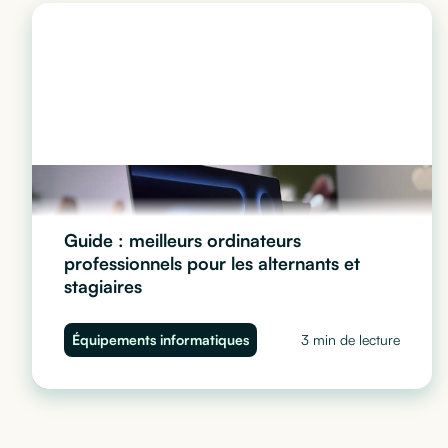
Guide : meilleurs ordinateurs
professionnels pour les alternants et
stagiaires
Quel ordinateur choisir pour vos stagiaires et alternants
Équipements informatiques
3 min de lecture
? Performance, sécurité et budget : découvrez notre
guide complet pour équiper vos juniors sans impacter
votre trésorerie.