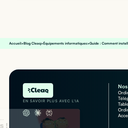
Accueil
>
Blog Cleaq
>
Équipements informatiques
>
Guide : Comment instal
Nos 
Ordi
Télé
EN SAVOIR PLUS AVEC L'IA
Tabl
Ordi
Acce
Salut c'est nous...
les Cookies !