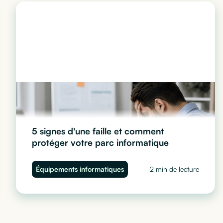
5 signes d'une faille et comment
protéger votre parc informatique
Ralentissements, comportements suspects, accès
Équipements informatiques
2 min de lecture
anormaux... Découvrez les 5 signes d'une faille de
sécurité sur vos ordinateurs d'entreprise et comment
protéger votre parc informatique avec Cleaq.