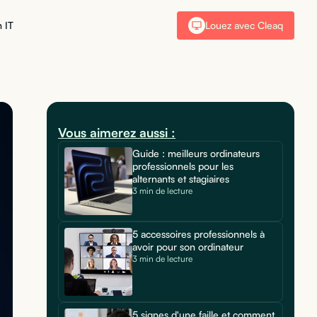
 IT
Louez avec Cleaq
Vous aimerez aussi :
Guide : meilleurs ordinateurs
professionnels pour les
alternants et stagiaires
3 min de lecture
5 accessoires professionnels à
avoir pour son ordinateur
3 min de lecture
5 signes d'une faille et comment