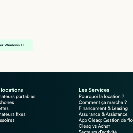
ler Windows 11
locations
Les Services
nateurs portables
Pourquoi la location ?
phones
Comment ça marche ?
ettes
Financement & Leasing
nateurs fixes
Assurance & Assistance
ssoires
App Cleaq: Gestion de flo
Cleaq vs Achat
Secteurs d’activité