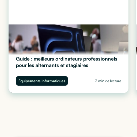
Guide : meilleurs ordinateurs professionnels
pour les alternants et stagiaires
Quel ordinateur choisir pour vos stagiaires et alternants ?
Performance, sécurité et budget : découvrez notre guide complet
Équipements informatiques
3 min de lecture
pour équiper vos juniors sans impacter votre trésorerie.