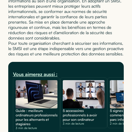
informations au sein d’une organisation. En adoptant un SMSI,
les entreprises peuvent mieux protéger leurs actifs
informationnels, se conformer aux normes de sécurité
internationales et garantir la confiance de leurs parties
prenantes. Sa mise en place demande une approche
rigoureuse et continue, mais les bénéfices en termes de
réduction des risques et d’amélioration de la sécurité des
données sont considérables.
Pour toute organisation cherchant à sécuriser ses informations,
le SMSI est une étape indispensable vers une gestion proactive
des risques et une meilleure protection des données sensibles.
Vous aimerez aussi :
Guide : meilleurs
5 accessoires
5 signes d'une
ordinateurs professionnels
professionnels à avoir
comment prot
pour les alternants et
pour son ordinateur
parc informat
stagiaires
3 min de lecture
2 min de lecture
3 min de lecture