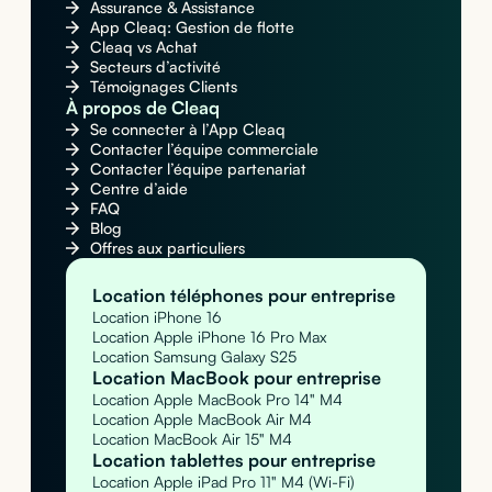
Assurance & Assistance
App Cleaq: Gestion de flotte
Cleaq vs Achat
Secteurs d’activité
Témoignages Clients
À propos de Cleaq
Se connecter à l’App Cleaq
Contacter l’équipe commerciale
Contacter l’équipe partenariat
Centre d’aide
FAQ
Blog
Offres aux particuliers
Location téléphones pour entreprise
Location iPhone 16
Location Apple iPhone 16 Pro Max
Location Samsung Galaxy S25
Location MacBook pour entreprise
Location Apple MacBook Pro 14" M4
Location Apple MacBook Air M4
Location MacBook Air 15" M4
Location tablettes pour entreprise
Location Apple iPad Pro 11" M4 (Wi-Fi)