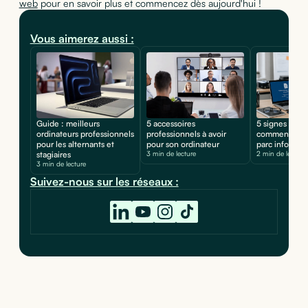
web
pour en savoir plus et commencez dès aujourd'hui !
Vous aimerez aussi :
Guide : meilleurs
5 accessoires
5 signes d'une
ordinateurs professionnels
professionnels à avoir
comment prot
pour les alternants et
pour son ordinateur
parc informat
stagiaires
3 min de lecture
2 min de lecture
3 min de lecture
Suivez-nous sur les réseaux :