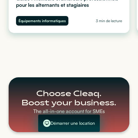
pour les alternants et stagiaires
Quel ordinateur choisir pour vos stagiaires et alternants ?
Performance, sécurité et budget : découvrez notre guide complet
Équipements informatiques
3 min de lecture
pour équiper vos juniors sans impacter votre trésorerie.
Choose Cleaq.
Boost your business.
The all-in-one account for SMEs
Démarrer une location