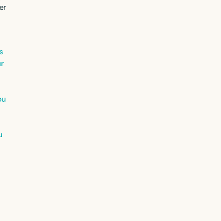
er
s
ur
ou
u