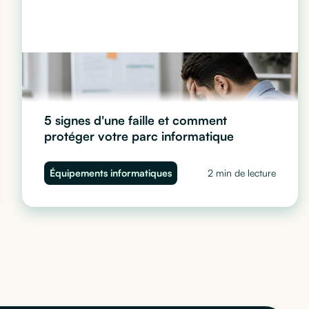
5 signes d'une faille et comment
protéger votre parc informatique
Ralentissements, comportements suspects, accès
Équipements informatiques
2 min de lecture
anormaux... Découvrez les 5 signes d'une faille de
sécurité sur vos ordinateurs d'entreprise et comment
protéger votre parc informatique avec Cleaq.