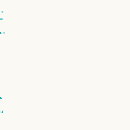
ant
des
 un
a
s
ou