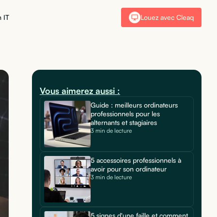
 IT
Louez avec Cleaq
Vous aimerez aussi :
Guide : meilleurs ordinateurs
professionnels pour les
alternants et stagiaires
3 min de lecture
5 accessoires professionnels à
avoir pour son ordinateur
3 min de lecture
5 signes d'une faille et comment