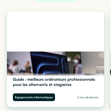
Guide : meilleurs ordinateurs professionnels
pour les alternants et stagiaires
Quel ordinateur choisir pour vos stagiaires et alternants ?
Performance, sécurité et budget : découvrez notre guide complet
Équipements informatiques
3 min de lecture
pour équiper vos juniors sans impacter votre trésorerie.