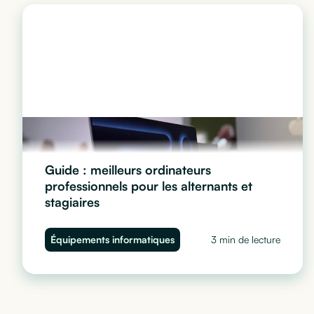
Guide : meilleurs ordinateurs
professionnels pour les alternants et
stagiaires
Quel ordinateur choisir pour vos stagiaires et alternants
Équipements informatiques
3 min de lecture
? Performance, sécurité et budget : découvrez notre
guide complet pour équiper vos juniors sans impacter
votre trésorerie.