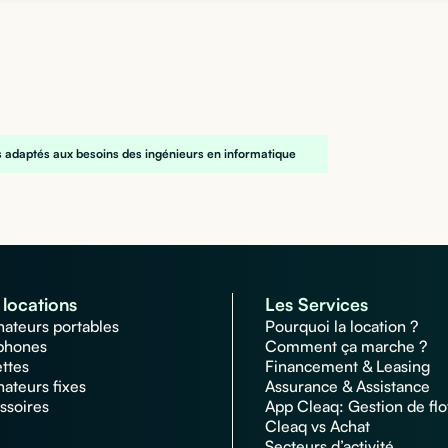
s adaptés aux besoins des ingénieurs en informatique
locations
Les Services
nateurs portables
Pourquoi la location ?
phones
Comment ça marche ?
ettes
Financement & Leasing
nateurs fixes
Assurance & Assistance
ssoires
App Cleaq: Gestion de flo
Cleaq vs Achat
Secteurs d’activité