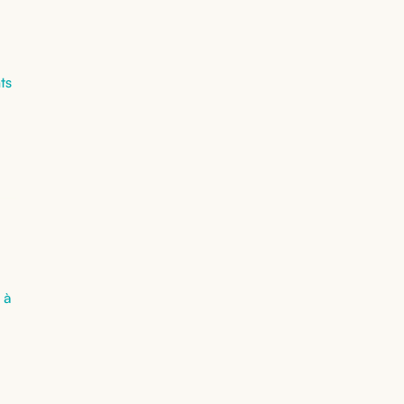
ts
 à