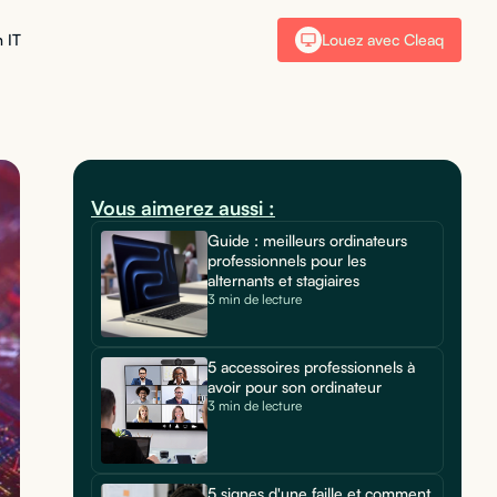
 IT
Louez avec Cleaq
Vous aimerez aussi :
Guide : meilleurs ordinateurs
professionnels pour les
alternants et stagiaires
3 min de lecture
5 accessoires professionnels à
avoir pour son ordinateur
3 min de lecture
5 signes d'une faille et comment