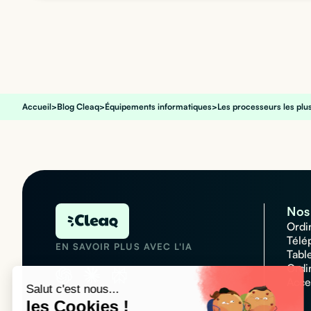
Accueil
>
Blog Cleaq
>
Équipements informatiques
>
Les processeurs les plu
Nos 
Ordi
Télé
EN SAVOIR PLUS AVEC L'IA
Tabl
Ordi
Acce
Salut c'est nous...
les Cookies !