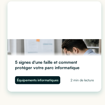
5 signes d'une faille et comment
protéger votre parc informatique
Ralentissements, comportements suspects, accès
Équipements informatiques
2 min de lecture
anormaux... Découvrez les 5 signes d'une faille de
sécurité sur vos ordinateurs d'entreprise et comment
protéger votre parc informatique avec Cleaq.