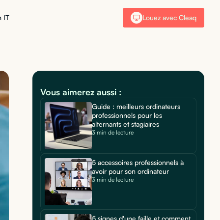
 IT
Louez avec Cleaq
Vous aimerez aussi :
Guide : meilleurs ordinateurs
professionnels pour les
alternants et stagiaires
3 min de lecture
5 accessoires professionnels à
avoir pour son ordinateur
3 min de lecture
5 signes d'une faille et comment