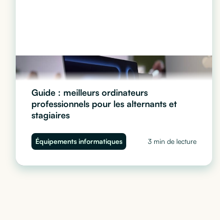
Guide : meilleurs ordinateurs
professionnels pour les alternants et
stagiaires
Quel ordinateur choisir pour vos stagiaires et alternants
Équipements informatiques
3 min de lecture
? Performance, sécurité et budget : découvrez notre
guide complet pour équiper vos juniors sans impacter
votre trésorerie.