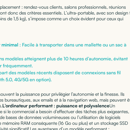
acement : rendez-vous clients, salons professionnels, réunions
ont donc des critères essentiels. L’ultra-portable, avec son design 
ins de 1,5 kg), s’impose comme un choix évident pour ceux qui
 minimal
: Facile à transporter dans une mallette ou un sac à
ns modèles atteignent plus de 10 heures d’autonomie, évitant
ger fréquemment.
part des modèles récents disposent de connexions sans fil
th 5.0, 4G/5G en option).
ouvent la puissance pour privilégier l’autonomie et la finesse. Ils
s bureautiques, aux emails et à la navigation web, mais peuvent ê
s.
L’ordinateur performant : puissance et polyvalence
Un
e si le commercial a besoin d’effectuer des tâches plus exigeantes,
 de bases de données volumineuses ou l’utilisation de logiciels
une mémoire RAM conséquente (16 Go ou plus) et un stockage SSD
vité significatif.Les avantages d’un modèle performant :