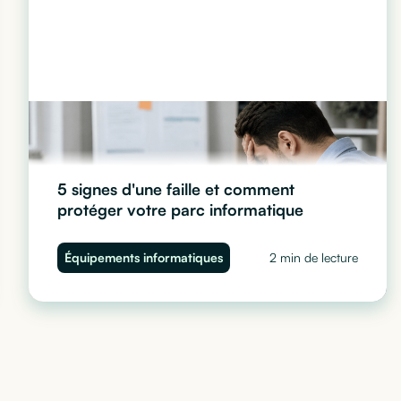
5 signes d'une faille et comment
protéger votre parc informatique
Ralentissements, comportements suspects, accès
Équipements informatiques
2 min de lecture
anormaux... Découvrez les 5 signes d'une faille de
sécurité sur vos ordinateurs d'entreprise et comment
protéger votre parc informatique avec Cleaq.