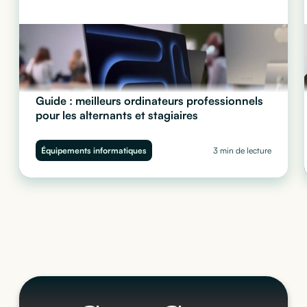
Guide : meilleurs ordinateurs professionnels
pour les alternants et stagiaires
Quel ordinateur choisir pour vos stagiaires et alternants ?
Performance, sécurité et budget : découvrez notre guide complet
Équipements informatiques
3 min de lecture
pour équiper vos juniors sans impacter votre trésorerie.