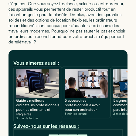
s'équiper. Que vous soyez freelance, salarié ou entrepreneur,
ces appareils vous permettent de rester productif tout en
faisant un geste pour la planète. De plus, avec des garanties
solides et des options de location flexibles, les ordinateurs
reconditionnés sont conçus pour s’adapter aux besoins des
travailleurs modernes. Pourquoi ne pas sauter le pas et choisir
un ordinateur reconditionné pour votre prochain équipement
de télétravail ?
Vous aimerez aussi :
Guide : meilleurs
5 accessoires
5 signes d'une
ordinateurs professionnels
professionnels à avoir
comment prot
pour les alternants et
pour son ordinateur
parc informat
stagiaires
3 min de lecture
2 min de lecture
3 min de lecture
Suivez-nous sur les réseaux :