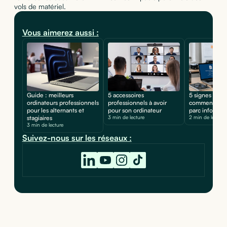
vols de matériel.
Vous aimerez aussi :
Guide : meilleurs
5 accessoires
5 signes d'une
ordinateurs professionnels
professionnels à avoir
comment prot
pour les alternants et
pour son ordinateur
parc informat
stagiaires
3 min de lecture
2 min de lecture
3 min de lecture
Suivez-nous sur les réseaux :