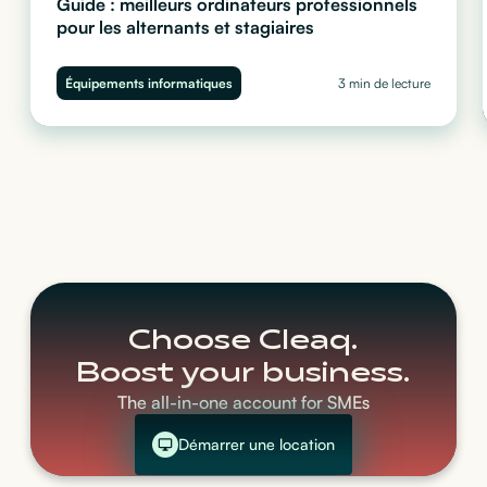
Guide : meilleurs ordinateurs professionnels
pour les alternants et stagiaires
Quel ordinateur choisir pour vos stagiaires et alternants ?
Performance, sécurité et budget : découvrez notre guide complet
Équipements informatiques
3 min de lecture
pour équiper vos juniors sans impacter votre trésorerie.
Choose Cleaq.
Boost your business.
The all-in-one account for SMEs
Démarrer une location