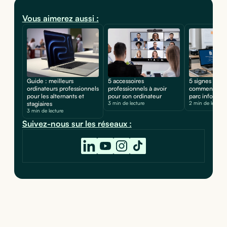
Vous aimerez aussi :
Guide : meilleurs
5 accessoires
5 signes d'une
ordinateurs professionnels
professionnels à avoir
comment prot
pour les alternants et
pour son ordinateur
parc informat
stagiaires
3 min de lecture
2 min de lecture
3 min de lecture
Suivez-nous sur les réseaux :