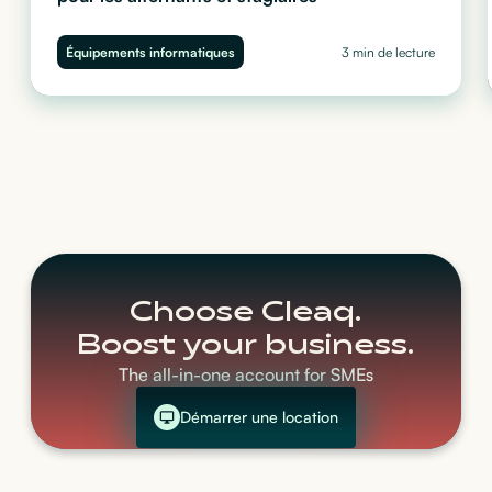
Quel ordinateur choisir pour vos stagiaires et alternants ?
Performance, sécurité et budget : découvrez notre guide complet
Équipements informatiques
3 min de lecture
pour équiper vos juniors sans impacter votre trésorerie.
Choose Cleaq.
Boost your business.
The all-in-one account for SMEs
Démarrer une location