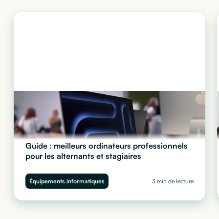
Guide : meilleurs ordinateurs professionnels
pour les alternants et stagiaires
Quel ordinateur choisir pour vos stagiaires et alternants ?
Performance, sécurité et budget : découvrez notre guide complet
Équipements informatiques
3 min de lecture
pour équiper vos juniors sans impacter votre trésorerie.