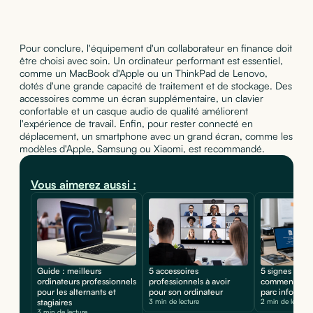
Pour conclure, l'équipement d'un collaborateur en finance doit
être choisi avec soin. Un ordinateur performant est essentiel,
comme un MacBook d'Apple ou un ThinkPad de Lenovo,
dotés d'une grande capacité de traitement et de stockage. Des
accessoires comme un écran supplémentaire, un clavier
confortable et un casque audio de qualité améliorent
l'expérience de travail. Enfin, pour rester connecté en
déplacement, un smartphone avec un grand écran, comme les
modèles d'Apple, Samsung ou Xiaomi, est recommandé.
Vous aimerez aussi :
Guide : meilleurs
5 accessoires
5 signes d'une
ordinateurs professionnels
professionnels à avoir
comment prot
pour les alternants et
pour son ordinateur
parc informat
stagiaires
3 min de lecture
2 min de lecture
3 min de lecture